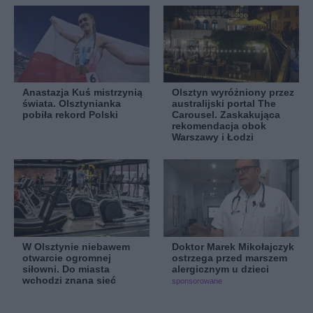
Anastazja Kuś mistrzynią
Olsztyn wyróżniony przez
świata. Olsztynianka
australijski portal The
pobiła rekord Polski
Carousel. Zaskakująca
rekomendacja obok
Warszawy i Łodzi
W Olsztynie niebawem
Doktor Marek Mikołajczyk
otwarcie ogromnej
ostrzega przed marszem
siłowni. Do miasta
alergicznym u dzieci
wchodzi znana sieć
sponsorowane