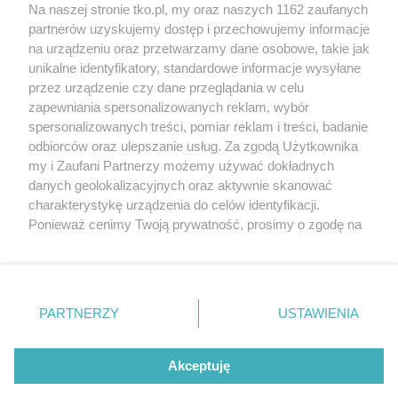
Na naszej stronie tko.pl, my oraz naszych 1162 zaufanych
partnerów uzyskujemy dostęp i przechowujemy informacje
Pokaż więcej
na urządzeniu oraz przetwarzamy dane osobowe, takie jak
unikalne identyfikatory, standardowe informacje wysyłane
przez urządzenie czy dane przeglądania w celu
zapewniania spersonalizowanych reklam, wybór
spersonalizowanych treści, pomiar reklam i treści, badanie
odbiorców oraz ulepszanie usług. Za zgodą Użytkownika
my i Zaufani Partnerzy możemy używać dokładnych
danych geolokalizacyjnych oraz aktywnie skanować
charakterystykę urządzenia do celów identyfikacji.
Reklama
Tematy
Archiwum artykułów
Ponieważ cenimy Twoją prywatność, prosimy o zgodę na
korzystanie z tych technologii poprzez kliknięcie
Archiwum wydania
Polityka Prywatności
Regulamin
„Akceptuję”. Zgoda jest dobrowolna i zawsze możesz ją
zmienić/wycofać klikając przycisk ustawień prywatności
O redakcji
Kontakt
znajdujący się w lewym dolnym rogu strony
. Niektóre
PARTNERZY
USTAWIENIA
rodzaje przetwarzania danych nie wymagają zgody
użytkownika, ale masz prawo sprzeciwić się takiemu
Strona korzysta z plików cookies w celu realizacji usług. Pozostając na niej,
przetwarzaniu. Preferencje będą miały zastosowania tylko
Akceptuję
wyrażasz zgodę na ich wykorzystanie. Więcej informacji w polityce
prywatności.
na tej witrynie.