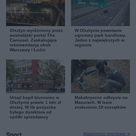
Olsztyn wyróżniony przez
W Olsztynie powstanie
australijski portal The
ogromny park handlowy.
Carousel. Zaskakująca
Jeden z największych w
rekomendacja obok
regionie
Warszawy i Łodzi
Urząd kupił biurowiec w
Makabryczne odkrycie na
Olsztynie prawie 1 mln zł
Mazurach. W lesie
drożej. W tle pożyczka
znaleziono 18 szczątków
byłego dyrektora od
spółki sprzedawcy
Sport
Wiadomości sportowe →