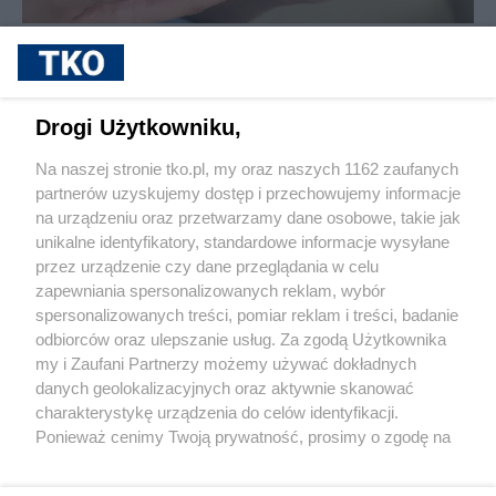
sponsorowane
Cukrzyca – cicha epidemia, która
przyspiesza. Nowe wyzwania, nowe
możliwości leczenia i rosnąca rola
Drogi Użytkowniku,
profilaktyki
Na naszej stronie tko.pl, my oraz naszych 1162 zaufanych
partnerów uzyskujemy dostęp i przechowujemy informacje
Pokaż więcej
na urządzeniu oraz przetwarzamy dane osobowe, takie jak
unikalne identyfikatory, standardowe informacje wysyłane
przez urządzenie czy dane przeglądania w celu
zapewniania spersonalizowanych reklam, wybór
spersonalizowanych treści, pomiar reklam i treści, badanie
odbiorców oraz ulepszanie usług. Za zgodą Użytkownika
my i Zaufani Partnerzy możemy używać dokładnych
danych geolokalizacyjnych oraz aktywnie skanować
charakterystykę urządzenia do celów identyfikacji.
Reklama
Tematy
Archiwum artykułów
Ponieważ cenimy Twoją prywatność, prosimy o zgodę na
korzystanie z tych technologii poprzez kliknięcie
Archiwum wydania
Polityka Prywatności
Regulamin
„Akceptuję”. Zgoda jest dobrowolna i zawsze możesz ją