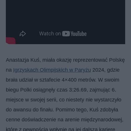
Anastazja Kuś, miała okazję reprezentować Polskę
na
Igrzyskach Olimpijskich w Paryżu
2024, gdzie
brała udział w sztafecie 4×400 metrów. W swoim
biegu Polki osiągnęły czas 3:26.69, zajmując 6.
miejsce w swojej serii, co niestety nie wystarczyło
do awansu do finału​. Pomimo tego, Kuś zdobyła
cenne doświadczenie na arenie międzynarodowej,
które z pewnością wpłynie na jej dalszą karierę