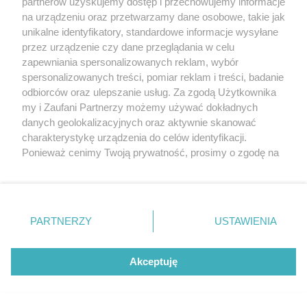
partnerów uzyskujemy dostęp i przechowujemy informacje
na urządzeniu oraz przetwarzamy dane osobowe, takie jak
unikalne identyfikatory, standardowe informacje wysyłane
przez urządzenie czy dane przeglądania w celu
zapewniania spersonalizowanych reklam, wybór
spersonalizowanych treści, pomiar reklam i treści, badanie
odbiorców oraz ulepszanie usług. Za zgodą Użytkownika
my i Zaufani Partnerzy możemy używać dokładnych
sponsorowane
Jak rozpoznać, że soczewki kontaktowe są
danych geolokalizacyjnych oraz aktywnie skanować
charakterystykę urządzenia do celów identyfikacji.
źle dobrane
Ponieważ cenimy Twoją prywatność, prosimy o zgodę na
korzystanie z tych technologii poprzez kliknięcie
Pokaż więcej
„Akceptuję”. Zgoda jest dobrowolna i zawsze możesz ją
zmienić/wycofać klikając przycisk ustawień prywatności
znajdujący się w lewym dolnym rogu strony
. Niektóre
PARTNERZY
USTAWIENIA
rodzaje przetwarzania danych nie wymagają zgody
użytkownika, ale masz prawo sprzeciwić się takiemu
przetwarzaniu. Preferencje będą miały zastosowania tylko
Akceptuję
na tej witrynie.
Zapoznaj się z poniższymi informacjami, abyś mógł