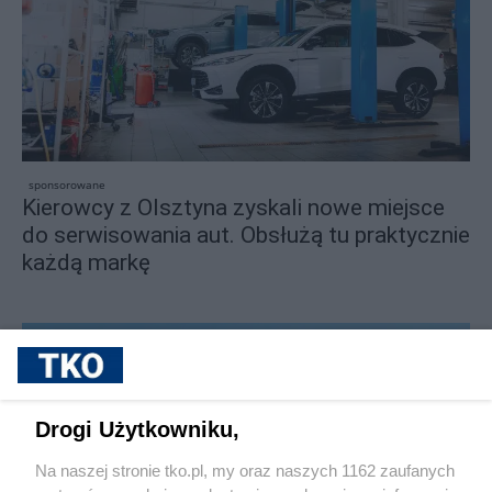
sponsorowane
Kierowcy z Olsztyna zyskali nowe miejsce
do serwisowania aut. Obsłużą tu praktycznie
każdą markę
Drogi Użytkowniku,
Na naszej stronie tko.pl, my oraz naszych 1162 zaufanych