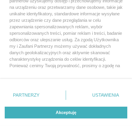
partnerów uzyskujemy dostęp i przechowujemy informacje
na urządzeniu oraz przetwarzamy dane osobowe, takie jak
unikalne identyfikatory, standardowe informacje wysyłane
przez urządzenie czy dane przeglądania w celu
sponsorowane
Zielona rewolucja w Gutkowie. Niższe
zapewniania spersonalizowanych reklam, wybór
spersonalizowanych treści, pomiar reklam i treści, badanie
rachunki dla mieszkańców na Osiedlu SLOW
odbiorców oraz ulepszanie usług. Za zgodą Użytkownika
my i Zaufani Partnerzy możemy używać dokładnych
danych geolokalizacyjnych oraz aktywnie skanować
charakterystykę urządzenia do celów identyfikacji.
Ponieważ cenimy Twoją prywatność, prosimy o zgodę na
korzystanie z tych technologii poprzez kliknięcie
„Akceptuję”. Zgoda jest dobrowolna i zawsze możesz ją
zmienić/wycofać klikając przycisk ustawień prywatności
znajdujący się w lewym dolnym rogu strony
. Niektóre
PARTNERZY
USTAWIENIA
rodzaje przetwarzania danych nie wymagają zgody
użytkownika, ale masz prawo sprzeciwić się takiemu
przetwarzaniu. Preferencje będą miały zastosowania tylko
Akceptuję
sponsorowane
na tej witrynie.
Płyn hamulcowy i zacisk – kiedy wymaga
regeneracji i należy go wymienić i dlaczego
Zapoznaj się z poniższymi informacjami, abyś mógł