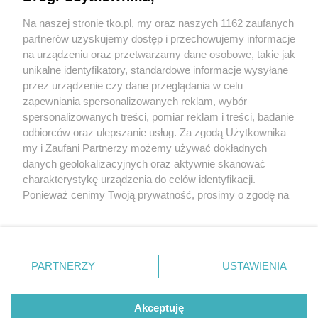
źle dobrane
Na naszej stronie tko.pl, my oraz naszych 1162 zaufanych
partnerów uzyskujemy dostęp i przechowujemy informacje
Pokaż więcej
na urządzeniu oraz przetwarzamy dane osobowe, takie jak
unikalne identyfikatory, standardowe informacje wysyłane
przez urządzenie czy dane przeglądania w celu
zapewniania spersonalizowanych reklam, wybór
spersonalizowanych treści, pomiar reklam i treści, badanie
odbiorców oraz ulepszanie usług. Za zgodą Użytkownika
my i Zaufani Partnerzy możemy używać dokładnych
danych geolokalizacyjnych oraz aktywnie skanować
charakterystykę urządzenia do celów identyfikacji.
Reklama
Tematy
Archiwum artykułów
Ponieważ cenimy Twoją prywatność, prosimy o zgodę na
korzystanie z tych technologii poprzez kliknięcie
Archiwum wydania
Polityka Prywatności
Regulamin
„Akceptuję”. Zgoda jest dobrowolna i zawsze możesz ją
zmienić/wycofać klikając przycisk ustawień prywatności
O redakcji
Kontakt
znajdujący się w lewym dolnym rogu strony
. Niektóre
PARTNERZY
USTAWIENIA
rodzaje przetwarzania danych nie wymagają zgody
użytkownika, ale masz prawo sprzeciwić się takiemu
Strona korzysta z plików cookies w celu realizacji usług. Pozostając na niej,
przetwarzaniu. Preferencje będą miały zastosowania tylko
Akceptuję
wyrażasz zgodę na ich wykorzystanie. Więcej informacji w polityce