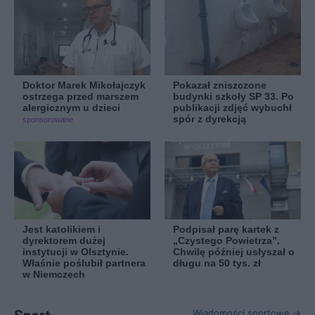
Doktor Marek Mikołajczyk
Pokazał zniszczone
ostrzega przed marszem
budynki szkoły SP 33. Po
alergicznym u dzieci
publikacji zdjęć wybuchł
spór z dyrekcją
sponsorowane
Jest katolikiem i
Podpisał parę kartek z
dyrektorem dużej
„Czystego Powietrza”.
instytucji w Olsztynie.
Chwilę później usłyszał o
Właśnie poślubił partnera
długu na 50 tys. zł
w Niemczech
Wiadomości sportowe →