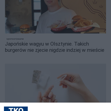
sponsorowane
Japońskie wagyu w Olsztynie. Takich
burgerów nie zjecie nigdzie indziej w mieście