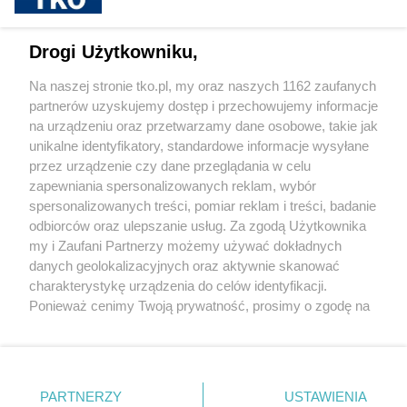
sponsorowane
Jak rozpoznać, że soczewki kontaktowe są
Drogi Użytkowniku,
źle dobrane
Na naszej stronie tko.pl, my oraz naszych 1162 zaufanych
partnerów uzyskujemy dostęp i przechowujemy informacje
Pokaż więcej
na urządzeniu oraz przetwarzamy dane osobowe, takie jak
unikalne identyfikatory, standardowe informacje wysyłane
przez urządzenie czy dane przeglądania w celu
zapewniania spersonalizowanych reklam, wybór
spersonalizowanych treści, pomiar reklam i treści, badanie
odbiorców oraz ulepszanie usług. Za zgodą Użytkownika
my i Zaufani Partnerzy możemy używać dokładnych
danych geolokalizacyjnych oraz aktywnie skanować
charakterystykę urządzenia do celów identyfikacji.
Reklama
Tematy
Archiwum artykułów
Ponieważ cenimy Twoją prywatność, prosimy o zgodę na
korzystanie z tych technologii poprzez kliknięcie
Archiwum wydania
Polityka Prywatności
Regulamin
„Akceptuję”. Zgoda jest dobrowolna i zawsze możesz ją
zmienić/wycofać klikając przycisk ustawień prywatności
O redakcji
Kontakt
znajdujący się w lewym dolnym rogu strony
. Niektóre
PARTNERZY
USTAWIENIA