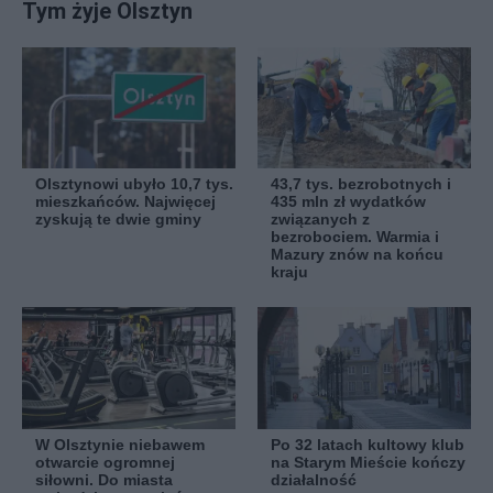
Tym żyje Olsztyn
Olsztynowi ubyło 10,7 tys.
43,7 tys. bezrobotnych i
mieszkańców. Najwięcej
435 mln zł wydatków
zyskują te dwie gminy
związanych z
bezrobociem. Warmia i
Mazury znów na końcu
kraju
W Olsztynie niebawem
Po 32 latach kultowy klub
otwarcie ogromnej
na Starym Mieście kończy
siłowni. Do miasta
działalność