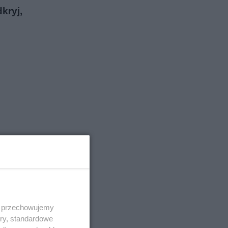
kryj,
 i przechowujemy
ory, standardowe