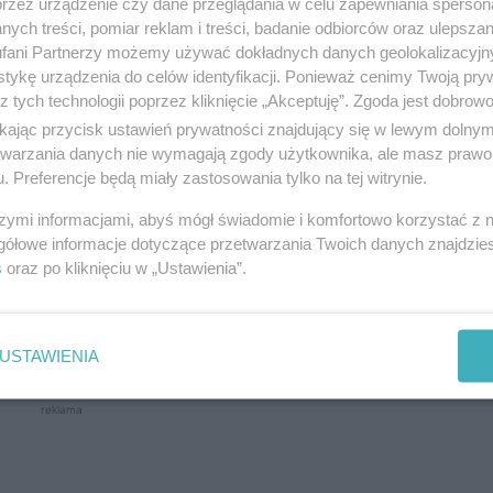
est luksusem, zadbanie o zdrową i zrównoważoną d
przez urządzenie czy dane przeglądania w celu zapewniania sperson
ych treści, pomiar reklam i treści, badanie odbiorców oraz ulepszan
e być rozwiązaniem dla tych, którzy pragną utrzym
fani Partnerzy możemy używać dokładnych danych geolokalizacyjn
czności spędzania godzin w kuchni. W tym artykule 
tykę urządzenia do celów identyfikacji. Ponieważ cenimy Twoją pry
z tych technologii poprzez kliknięcie „Akceptuję”. Zgoda jest dobro
zego to świetna opcja, oraz przedstawimy kilka cieka
ikając przycisk ustawień prywatności znajdujący się w lewym dolny
etwarzania danych nie wymagają zgody użytkownika, ale masz prawo 
. Preferencje będą miały zastosowania tylko na tej witrynie.
szymi informacjami, abyś mógł świadomie i komfortowo korzystać z
gółowe informacje dotyczące przetwarzania Twoich danych znajdzi
s
oraz po kliknięciu w „Ustawienia”.
owych i zbilansowanych posiłków bezpośrednio pod 
zapewnienie klientom pełnowartościowych posiłków, k
i pomagają osiągnąć cele zdrowotne.
USTAWIENIA
reklama