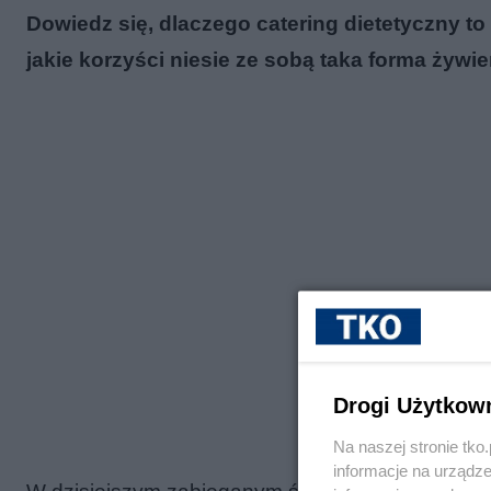
Dowiedz się, dlaczego catering dietetyczny to
jakie korzyści niesie ze sobą taka forma żywie
Drogi Użytkow
Na naszej stronie tk
informacje na urządze