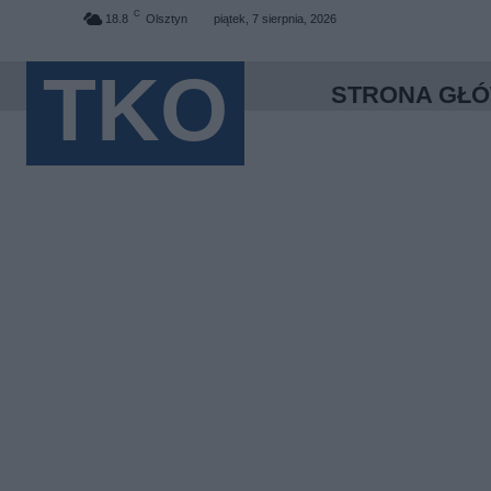
C
18.8
Olsztyn
piątek, 7 sierpnia, 2026
TKO
STRONA GŁ