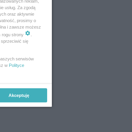
ietę może
alizowanych reklam,
ie usług. Za zgodą
ać dobrą
ych oraz aktywnie
zgłębimy
watność, prosimy o
wolna i zawsze możesz
wych
m rogu strony
.
sprzeciwić się
 naszych serwisów
esz w
Polityce
drzwi
tóre
Akceptuję