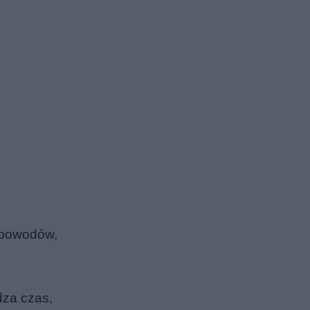
h powodów,
dza czas,