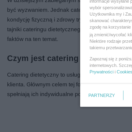
W dzisiejszym zabieganym świecie, gdzie czas j
informacje wysyłane 
wybór spersonalizowan
być wyzwaniem. Jednak catering dietetyczny moż
Użytkownika my i Zau
kondycję fizyczną i zdrowy tryb życia, bez konie
skanować charakterys
zgodę na korzystanie 
tajniki cateringu dietetycznego, wyjaśnimy, dlac
ją zmienić/wycofać kl
faktów na ten temat.
Niektóre rodzaje prz
takiemu przetwarzaniu
Czym jest catering dietetyczny?
Zapoznaj się z poniż
internetowych. Szcze
Prywatności
i
Cookie
Catering dietetyczny to usługa dostarczania zdr
klienta. Głównym celem tej formy cateringu jest 
spełniają ich indywidualne potrzeby żywieniowe 
PARTNERZY