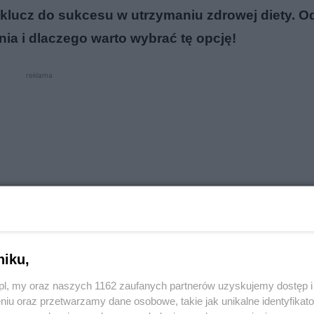
 klucz do sukcesu w utrzymaniu zdrowej diety. Od
nia i dlaczego warto wybrać tę opcję!
reklama
niku,
o.pl, my oraz naszych 1162 zaufanych partnerów uzyskujemy dostęp
niu oraz przetwarzamy dane osobowe, takie jak unikalne identyfikat