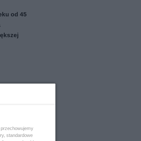
eku od 45
a
iększej
 i przechowujemy
ory, standardowe