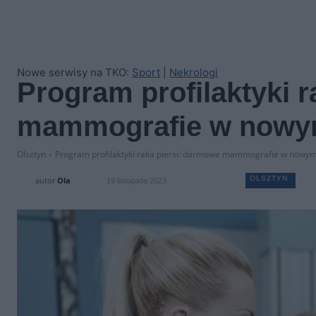
Nowe serwisy na TKO:
Sport
|
Nekrologi
Program profilaktyki 
mammografie w nowym
Olsztyn
Program profilaktyki raka piersi: darmowe mammografie w nowy
OLSZTYN
autor
Ola
19 listopada 2023