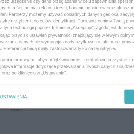
przez urządzenie czy dane przeglądania w celu zapewniania sperson
ych treści, pomiar reklam i treści, badanie odbiorców oraz ulepszan
fani Partnerzy możemy używać dokładnych danych geolokalizacyjn
tykę urządzenia do celów identyfikacji. Ponieważ cenimy Twoją pry
 kobiet ubezpieczonych, które nie wykonywały mam
z tych technologii poprzez kliknięcie „Akceptuję”. Zgoda jest dobro
ikając przycisk ustawień prywatności znajdujący się w lewym dolny
wyższonego ryzyka – w przypadku wystąpienia raka p
etwarzania danych nie wymagają zgody użytkownika, ale masz prawo 
i genów BRCA1 i/lub BRCA2 – i w poprzedzającym roku
. Preferencje będą miały zastosowania tylko na tej witrynie.
 do wykonania ponownej mammografii po upływie 12
szymi informacjami, abyś mógł świadomie i komfortowo korzystać z
ej zdiagnozowanymi złośliwymi zmianami nowotwor
gółowe informacje dotyczące przetwarzania Twoich danych znajdzi
s
oraz po kliknięciu w „Ustawienia”.
ryteria do swojej mobilnej pracowni mammograficzn
USTAWIENIA
reklama