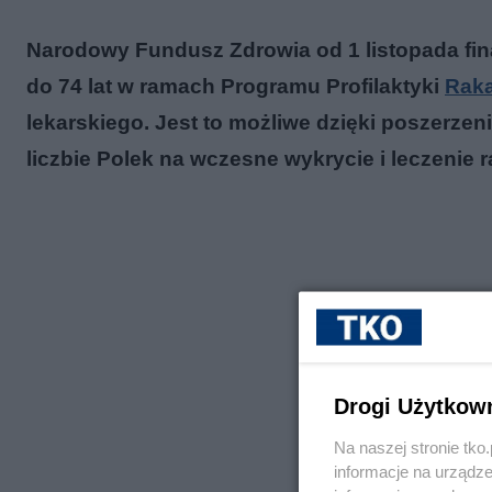
Narodowy Fundusz Zdrowia od 1 listopada fi
do 74 lat w ramach Programu Profilaktyki
Raka
lekarskiego. Jest to możliwe dzięki poszerzen
liczbie Polek na wczesne wykrycie i leczenie ra
Drogi Użytkow
Na naszej stronie tk
informacje na urządze