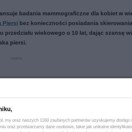
nansuje badania mammograficzne dla kobiet w wi
 Piersi
bez konieczności posiadania skierowani
iu przedziału wiekowego o 10 lat, dając szansę w
ka piersi.
reklama
niku,
o.pl, my oraz naszych 1160 zaufanych partnerów uzyskujemy dostęp
niu oraz przetwarzamy dane osobowe, takie jak unikalne identyfikat