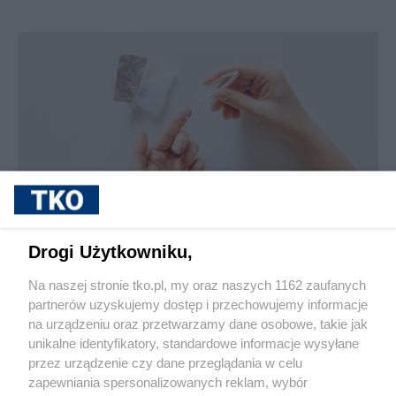
sponsorowane
Jak rozpoznać, że soczewki kontaktowe są
Drogi Użytkowniku,
źle dobrane
Na naszej stronie tko.pl, my oraz naszych 1162 zaufanych
partnerów uzyskujemy dostęp i przechowujemy informacje
Pokaż więcej
na urządzeniu oraz przetwarzamy dane osobowe, takie jak
unikalne identyfikatory, standardowe informacje wysyłane
przez urządzenie czy dane przeglądania w celu
zapewniania spersonalizowanych reklam, wybór