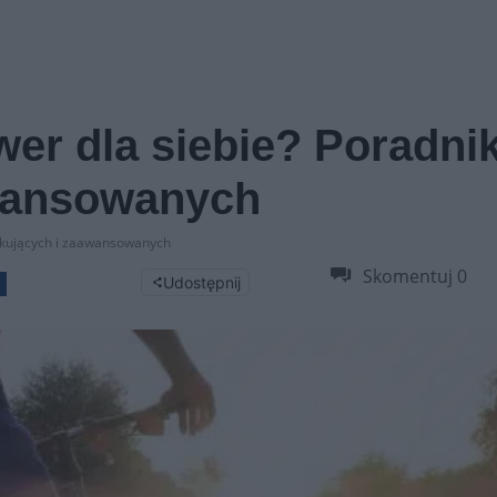
wer dla siebie? Poradnik
awansowanych
ątkujących i zaawansowanych
Skomentuj
0
Udostępnij