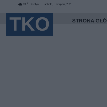
C
13
Olsztyn
sobota, 8 sierpnia, 2026
TKO
STRONA GŁ