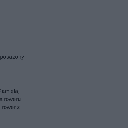
wyposażony
Pamiętaj
na roweru
 rower z