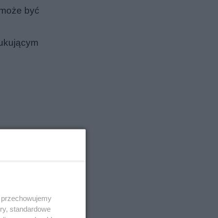
 może być
zukującym
 i przechowujemy
ory, standardowe