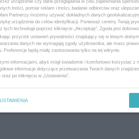
przez urządzenie czy dane przeglądania w celu zapewniania sperson
ych treści, pomiar reklam i treści, badanie odbiorców oraz ulepszan
fani Partnerzy możemy używać dokładnych danych geolokalizacyjn
tykę urządzenia do celów identyfikacji. Ponieważ cenimy Twoją pry
z tych technologii poprzez kliknięcie „Akceptuję”. Zgoda jest dobro
ziesz używać roweru. Czy planujesz jeździć główni
ikając przycisk ustawień prywatności znajdujący się w lewym dolny
 Ci na wszechstronnym rowerze do różnych warunk
etwarzania danych nie wymagają zgody użytkownika, ale masz prawo 
ru oraz to, czy będziesz nim podróżować samodzielni
. Preferencje będą miały zastosowania tylko na tej witrynie.
z przyczepką dla dziecka.
szymi informacjami, abyś mógł świadomie i komfortowo korzystać z
gółowe informacje dotyczące przetwarzania Twoich danych znajdzi
reklama
s
oraz po kliknięciu w „Ustawienia”.
USTAWIENIA