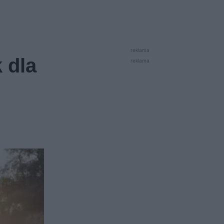
reklama
 dla
reklama