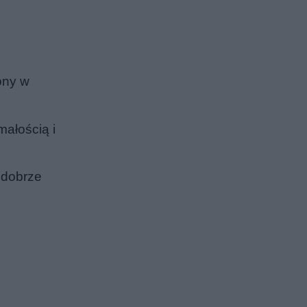
ony w
małością i
 dobrze