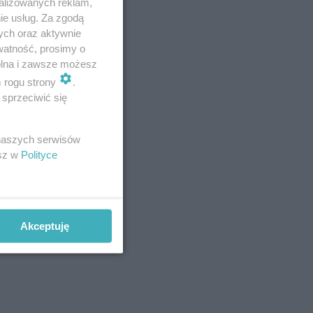
alizowanych reklam,
ie usług. Za zgodą
ych oraz aktywnie
watność, prosimy o
wolna i zawsze możesz
e po
m rogu strony
.
ów? Warto
sprzeciwić się
e czy z
 naszych serwisów
esz w
Polityce
Akceptuję