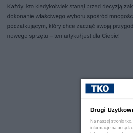
Każdy, kto kiedykolwiek stanął przed decyzją z
dokonanie właściwego wyboru spośród mnogości 
początkującym, który chce zacząć swoją przygo
nowego sprzętu – ten artykuł jest dla Ciebie!
Drogi Użytkow
Na naszej stronie tk
informacje na urządze