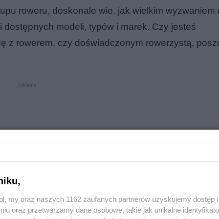
akupu roweru, doskonale wie, jak wielkim wyzwaniem
dostępnych modeli, typów i marek. Czy jesteś
dę z rowerem, czy doświadczonym rowerzystą, pos
reklama
niku,
o.pl, my oraz naszych 1162 zaufanych partnerów uzyskujemy dostęp
niu oraz przetwarzamy dane osobowe, takie jak unikalne identyfikat