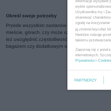
informacje wysyłane 
wybór spersonalizowan
Użytkownika my i Zau
Określ swoje potrzeby
skanować charakterys
zgodę na korzystanie 
Przede wszystkim zastanów się, w jakim celu będ
ją zmienić/wycofać kl
mieście, górach, czy może szosie? Może zależy
Niektóre rodzaje prz
też uwzględnić częstotliwość korzystania z rowe
takiemu przetwarzaniu
bagażem czy dodatkowym sprzętem, na przykład 
Zapoznaj się z poniż
internetowych. Szcze
Prywatności
i
Cookie
PARTNERZY