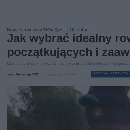
Nowe serwisy na TKO:
Sport
|
Nekrologi
Jak wybrać idealny ro
początkujących i za
Materiał partnera
Jak wybrać idealny rower dla siebie? Poradnik dla pocz
MATERIAŁ PARTNERA
autor
Redakcja TKO
12 października 2023