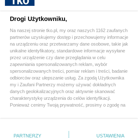
Cukrzyca – cicha epidemia, która
przyspiesza. Nowe wyzwania, nowe
możliwości leczenia i rosnąca rola
Drogi Użytkowniku,
profilaktyki
Na naszej stronie tko.pl, my oraz naszych 1162 zaufanych
partnerów uzyskujemy dostęp i przechowujemy informacje
Pokaż więcej
na urządzeniu oraz przetwarzamy dane osobowe, takie jak
unikalne identyfikatory, standardowe informacje wysyłane
przez urządzenie czy dane przeglądania w celu
zapewniania spersonalizowanych reklam, wybór
spersonalizowanych treści, pomiar reklam i treści, badanie
odbiorców oraz ulepszanie usług. Za zgodą Użytkownika
my i Zaufani Partnerzy możemy używać dokładnych
danych geolokalizacyjnych oraz aktywnie skanować
charakterystykę urządzenia do celów identyfikacji.
Reklama
Tematy
Archiwum artykułów
Ponieważ cenimy Twoją prywatność, prosimy o zgodę na
korzystanie z tych technologii poprzez kliknięcie
Archiwum wydania
Polityka Prywatności
Regulamin
„Akceptuję”. Zgoda jest dobrowolna i zawsze możesz ją
zmienić/wycofać klikając przycisk ustawień prywatności
O redakcji
Kontakt
znajdujący się w lewym dolnym rogu strony
. Niektóre
PARTNERZY
USTAWIENIA