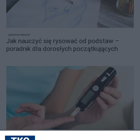
sponsorowane
Jak nauczyć się rysować od podstaw –
poradnik dla dorosłych początkujących
sponsorowane