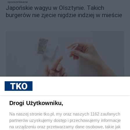
sponsorowane
Japońskie wagyu w Olsztynie. Takich
burgerów nie zjecie nigdzie indziej w mieście
sponsorowane
Jak rozpoznać, że soczewki kontaktowe są
Drogi Użytkowniku,
źle dobrane
Na naszej stronie tko.pl, my oraz naszych 1162 zaufanych
partnerów uzyskujemy dostęp i przechowujemy informacje
Pokaż więcej
na urządzeniu oraz przetwarzamy dane osobowe, takie jak