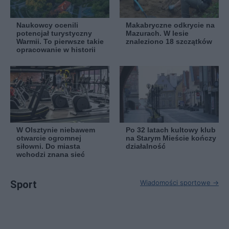
Naukowcy ocenili
Makabryczne odkrycie na
potencjał turystyczny
Mazurach. W lesie
Warmii. To pierwsze takie
znaleziono 18 szczątków
opracowanie w historii
W Olsztynie niebawem
Po 32 latach kultowy klub
otwarcie ogromnej
na Starym Mieście kończy
siłowni. Do miasta
działalność
wchodzi znana sieć
Sport
Wiadomości sportowe →