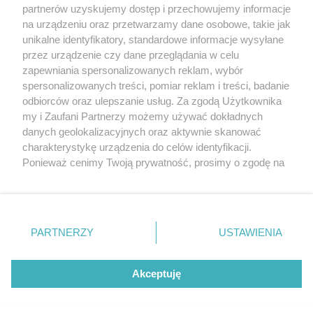
partnerów uzyskujemy dostęp i przechowujemy informacje
Pokaż więcej
na urządzeniu oraz przetwarzamy dane osobowe, takie jak
unikalne identyfikatory, standardowe informacje wysyłane
przez urządzenie czy dane przeglądania w celu
zapewniania spersonalizowanych reklam, wybór
spersonalizowanych treści, pomiar reklam i treści, badanie
odbiorców oraz ulepszanie usług. Za zgodą Użytkownika
my i Zaufani Partnerzy możemy używać dokładnych
danych geolokalizacyjnych oraz aktywnie skanować
charakterystykę urządzenia do celów identyfikacji.
Reklama
Tematy
Archiwum artykułów
Ponieważ cenimy Twoją prywatność, prosimy o zgodę na
korzystanie z tych technologii poprzez kliknięcie
Archiwum wydania
Polityka Prywatności
Regulamin
„Akceptuję”. Zgoda jest dobrowolna i zawsze możesz ją
zmienić/wycofać klikając przycisk ustawień prywatności
O redakcji
Kontakt
znajdujący się w lewym dolnym rogu strony
. Niektóre
PARTNERZY
USTAWIENIA
rodzaje przetwarzania danych nie wymagają zgody
użytkownika, ale masz prawo sprzeciwić się takiemu
Strona korzysta z plików cookies w celu realizacji usług. Pozostając na niej,
przetwarzaniu. Preferencje będą miały zastosowania tylko
Akceptuję
wyrażasz zgodę na ich wykorzystanie. Więcej informacji w polityce
prywatności.
na tej witrynie.