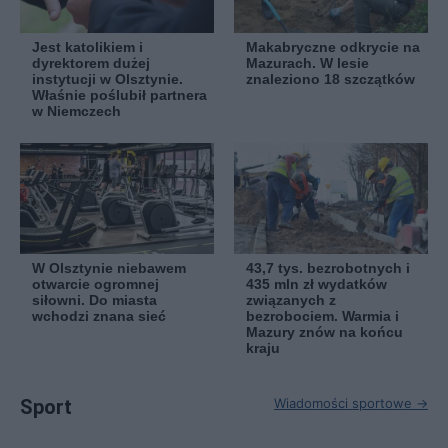
Jest katolikiem i
Makabryczne odkrycie na
dyrektorem dużej
Mazurach. W lesie
instytucji w Olsztynie.
znaleziono 18 szczątków
Właśnie poślubił partnera
w Niemczech
W Olsztynie niebawem
43,7 tys. bezrobotnych i
otwarcie ogromnej
435 mln zł wydatków
siłowni. Do miasta
związanych z
wchodzi znana sieć
bezrobociem. Warmia i
Mazury znów na końcu
kraju
Sport
Wiadomości sportowe →