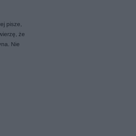
ej pisze,
wierzę, że
yna. Nie