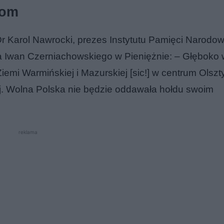
lom
 Dr Karol Nawrocki, prezes Instytutu Pamięci Narodow
a Iwan Czerniachowskiego w Pieniężnie: – Głęboko 
emi Warmińskiej i Mazurskiej [sic!] w centrum Olszt
j. Wolna Polska nie będzie oddawała hołdu swoim
reklama