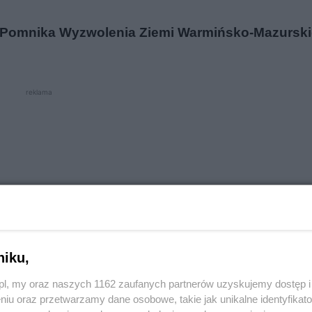
a Pomnika Wyzwolenia Ziemi Warmińsko-Mazurski
reklama
niku,
o.pl, my oraz naszych 1162 zaufanych partnerów uzyskujemy dostęp
niu oraz przetwarzamy dane osobowe, takie jak unikalne identyfikat