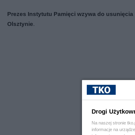
Prezes Instytutu Pamięci wzywa do usunięci
Olsztynie
.
Drogi Użytkow
Na naszej stronie tk
informacje na urządze