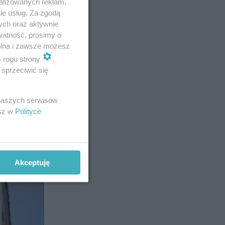
alizowanych reklam,
ski
ie usług. Za zgodą
ych oraz aktywnie
i Artur
watność, prosimy o
rialnych
wolna i zawsze możesz
m rogu strony
.
e pomnik
sprzeciwić się
 naszych serwisów
esz w
Polityce
Akceptuję