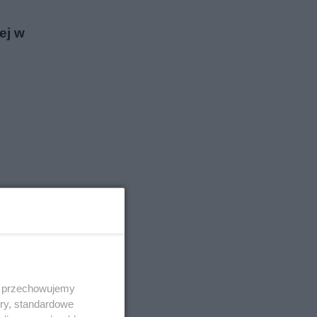
ej w
 i przechowujemy
ory, standardowe