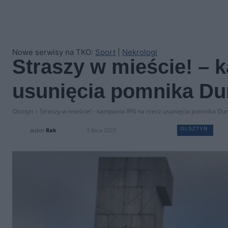
Nowe serwisy na TKO:
Sport
|
Nekrologi
Straszy w mieście! – 
usunięcia pomnika Du
Olsztyn
Straszy w mieście! - kampania IPN na rzecz usunięcia pomnika Du
OLSZTYN
autor
Rak
3 lipca 2023