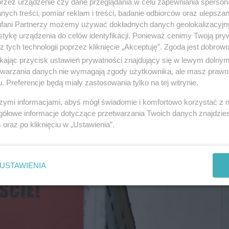
przez urządzenie czy dane przeglądania w celu zapewniania sperson
Szubienic” nabiera tempa. Nie tak dawno premier Gliń
ych treści, pomiar reklam i treści, badanie odbiorców oraz ulepszan
fani Partnerzy możemy używać dokładnych danych geolokalizacyjn
 obrońców „kacapami”. Wojewoda warmińsko-mazursk
tykę urządzenia do celów identyfikacji. Ponieważ cenimy Twoją pry
za
, który powinien usunąć pomnik (na skutek ministe
z tych technologii poprzez kliknięcie „Akceptuję”. Zgoda jest dobro
ikając przycisk ustawień prywatności znajdujący się w lewym dolny
 włączył się profesor
Robert Traba
, który twierdzi, ż
etwarzania danych nie wymagają zgody użytkownika, ale masz prawo 
mentarzem historycznym.
. Preferencje będą miały zastosowania tylko na tej witrynie.
szymi informacjami, abyś mógł świadomie i komfortowo korzystać z
gółowe informacje dotyczące przetwarzania Twoich danych znajdzi
s
oraz po kliknięciu w „Ustawienia”.
USTAWIENIA