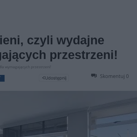
eni, czyli wydajne
ających przestrzeni!
dla wymagających przestrzeni!
Skomentuj
0
Udostępnij
Y