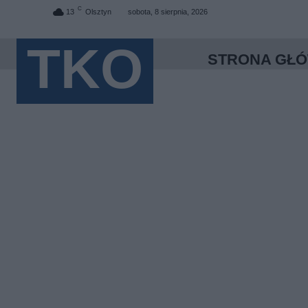
C
13
Olsztyn
sobota, 8 sierpnia, 2026
TKO
STRONA GŁ