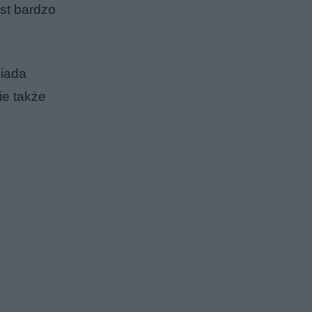
st bardzo
siada
ie także