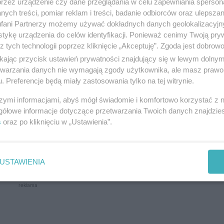
przez urządzenie czy dane przeglądania w celu zapewniania sperson
ych treści, pomiar reklam i treści, badanie odbiorców oraz ulepszan
hodzi o elektryczne promienniki podczerwieni. Czy
fani Partnerzy możemy używać dokładnych danych geolokalizacyjn
tykę urządzenia do celów identyfikacji. Ponieważ cenimy Twoją pry
z tych technologii poprzez kliknięcie „Akceptuję”. Zgoda jest dobro
ikając przycisk ustawień prywatności znajdujący się w lewym dolny
rwieni
etwarzania danych nie wymagają zgody użytkownika, ale masz prawo 
. Preferencje będą miały zastosowania tylko na tej witrynie.
ie gwarantujące prawdziwy komfort cieplny. Działa 
szymi informacjami, abyś mógł świadomie i komfortowo korzystać z
a panelu na podczerwień sprawa, że działa on podobn
gółowe informacje dotyczące przetwarzania Twoich danych znajdzi
s
oraz po kliknięciu w „Ustawienia”.
ogrzać nawet tak wymagające przestrzenie jak otwart
ych pozycjach i miejscach niedostępnych dla inneg
USTAWIENIA
reklama