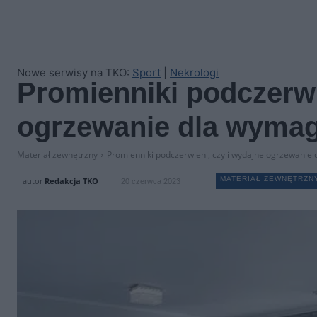
Nowe serwisy na TKO:
Sport
|
Nekrologi
Promienniki podczerwi
ogrzewanie dla wymag
Materiał zewnętrzny
Promienniki podczerwieni, czyli wydajne ogrzewanie 
MATERIAŁ ZEWNĘTRZN
autor
Redakcja TKO
20 czerwca 2023