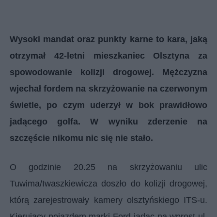
Wysoki mandat oraz punkty karne to kara, jaką
otrzymał 42-letni mieszkaniec Olsztyna za
spowodowanie kolizji drogowej. Mężczyzna
wjechał fordem na skrzyżowanie na czerwonym
świetle, po czym uderzył w bok prawidłowo
jadącego golfa. W wyniku zderzenie na
szczęście nikomu nic się nie stało.
O godzinie 20.25 na skrzyżowaniu ulic
Tuwima/Iwaszkiewicza doszło do kolizji drogowej,
którą zarejestrowały kamery olsztyńskiego ITS-u.
Kierujący pojazdem marki Ford jadąc na wprost ul.