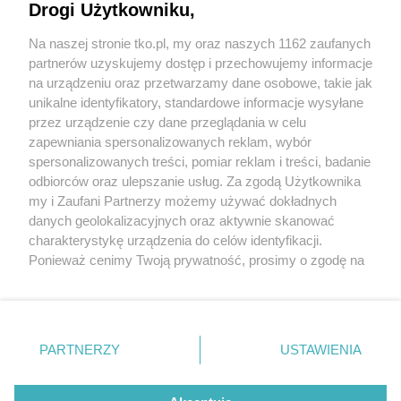
Jak rozpoznać, że soczewki kontaktowe są
Drogi Użytkowniku,
źle dobrane
Na naszej stronie tko.pl, my oraz naszych 1162 zaufanych
partnerów uzyskujemy dostęp i przechowujemy informacje
Pokaż więcej
na urządzeniu oraz przetwarzamy dane osobowe, takie jak
unikalne identyfikatory, standardowe informacje wysyłane
przez urządzenie czy dane przeglądania w celu
zapewniania spersonalizowanych reklam, wybór
spersonalizowanych treści, pomiar reklam i treści, badanie
odbiorców oraz ulepszanie usług. Za zgodą Użytkownika
my i Zaufani Partnerzy możemy używać dokładnych
danych geolokalizacyjnych oraz aktywnie skanować
charakterystykę urządzenia do celów identyfikacji.
Reklama
Tematy
Archiwum artykułów
Ponieważ cenimy Twoją prywatność, prosimy o zgodę na
korzystanie z tych technologii poprzez kliknięcie
Archiwum wydania
Polityka Prywatności
Regulamin
„Akceptuję”. Zgoda jest dobrowolna i zawsze możesz ją
zmienić/wycofać klikając przycisk ustawień prywatności
O redakcji
Kontakt
znajdujący się w lewym dolnym rogu strony
. Niektóre
PARTNERZY
USTAWIENIA
rodzaje przetwarzania danych nie wymagają zgody
użytkownika, ale masz prawo sprzeciwić się takiemu
Strona korzysta z plików cookies w celu realizacji usług. Pozostając na niej,