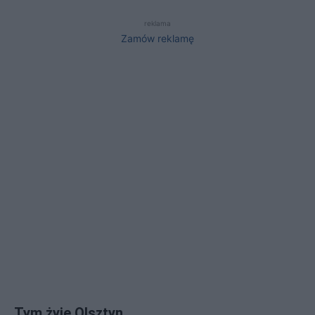
reklama
Zamów reklamę
Tym żyje Olsztyn