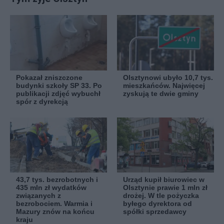
Pokazał zniszczone
Olsztynowi ubyło 10,7 tys.
budynki szkoły SP 33. Po
mieszkańców. Najwięcej
publikacji zdjęć wybuchł
zyskują te dwie gminy
spór z dyrekcją
43,7 tys. bezrobotnych i
Urząd kupił biurowiec w
435 mln zł wydatków
Olsztynie prawie 1 mln zł
związanych z
drożej. W tle pożyczka
bezrobociem. Warmia i
byłego dyrektora od
Mazury znów na końcu
spółki sprzedawcy
kraju