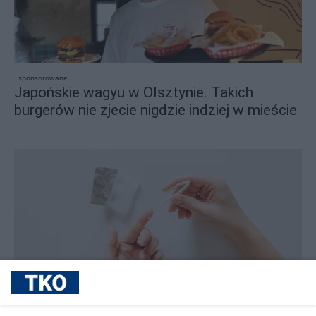
sponsorowane
Japońskie wagyu w Olsztynie. Takich
burgerów nie zjecie nigdzie indziej w mieście
sponsorowane