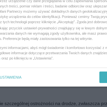
przez urządzenie czy dane przeglądania w celu zapewniania sperson
roga została zablokowana.
Służby ratunkowe pracow
ych treści, pomiar reklam i treści, badanie odbiorców oraz ulepszan
rzywrócić normalny ruch na drodze.
fani Partnerzy możemy używać dokładnych danych geolokalizacyjn
tykę urządzenia do celów identyfikacji. Ponieważ cenimy Twoją pry
z tych technologii poprzez kliknięcie „Akceptuję”. Zgoda jest dobro
reklama
ikając przycisk ustawień prywatności znajdujący się w lewym dolny
etwarzania danych nie wymagają zgody użytkownika, ale masz prawo 
. Preferencje będą miały zastosowania tylko na tej witrynie.
szymi informacjami, abyś mógł świadomie i komfortowo korzystać z
gółowe informacje dotyczące przetwarzania Twoich danych znajdzi
s
oraz po kliknięciu w „Ustawienia”.
USTAWIENIA
 szczególnej ostrożności na drodze, zwłaszcza prz