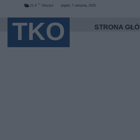
C
21.9
Olsztyn
piątek, 7 sierpnia, 2026
TKO
STRONA GŁ