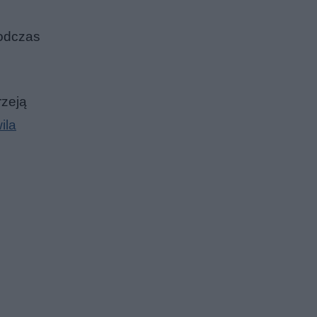
podczas
rzeją
ila