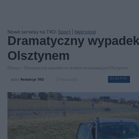
Nowe serwisy na TKO:
Sport
|
Nekrologi
Dramatyczny wypadek 
Olsztynem
Olsztyn
Dramatyczny wypadek na drodze serwisowej pod Olsztynem
OLSZTYN
autor
Redakcja TKO
17 marca 2023