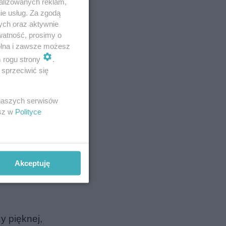
alizowanych reklam,
ały na
ie usług. Za zgodą
ych oraz aktywnie
watność, prosimy o
wolna i zawsze możesz
m rogu strony
.
sprzeciwić się
 naszych serwisów
esz w
Polityce
Akceptuję
y pięknej,