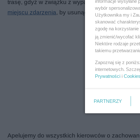
informacje wysyłane 
trasę, gdyż w związku z wypadkiem drogowym d
wybór spersonalizowan
miejscu zdarzenia
, by usunąć skutki wypadku i p
Użytkownika my i Zau
skanować charakterys
zgodę na korzystanie 
ją zmienić/wycofać kl
Niektóre rodzaje prz
takiemu przetwarzaniu
Zapoznaj się z poniż
internetowych. Szcze
Prywatności
i
Cookie
PARTNERZY
Apelujemy do wszystkich kierowców o zachowanie