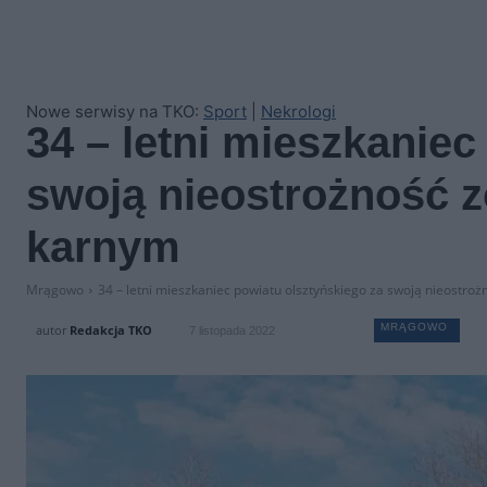
Nowe serwisy na TKO:
Sport
|
Nekrologi
34 – letni mieszkaniec
swoją nieostrożność 
karnym
Mrągowo
34 – letni mieszkaniec powiatu olsztyńskiego za swoją nieostro
MRĄGOWO
autor
Redakcja TKO
7 listopada 2022