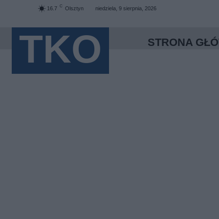
C
16.7
Olsztyn
niedziela, 9 sierpnia, 2026
TKO
STRONA GŁ