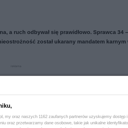
a, a ruch odbywał się prawidłowo. Sprawca 34 – 
 nieostrożność został ukarany mandatem karnym
reklama
niku,
o.pl, my oraz naszych 1162 zaufanych partnerów uzyskujemy dostęp
niu oraz przetwarzamy dane osobowe, takie jak unikalne identyfikat