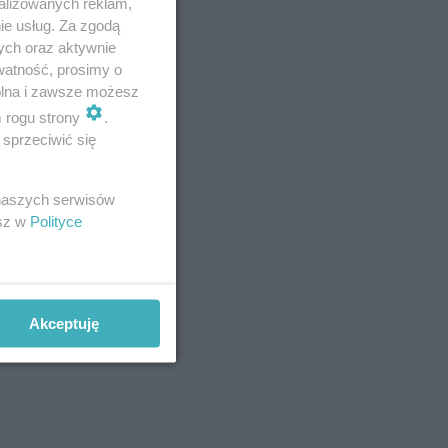
alizowanych reklam,
ie usług. Za zgodą
ych oraz aktywnie
watność, prosimy o
wolna i zawsze możesz
m rogu strony
.
owali na
sprzeciwić się
zpiecznej
 naszych serwisów
esz w
Polityce
Akceptuję