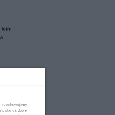
letni
 w
 i przechowujemy
ory, standardowe