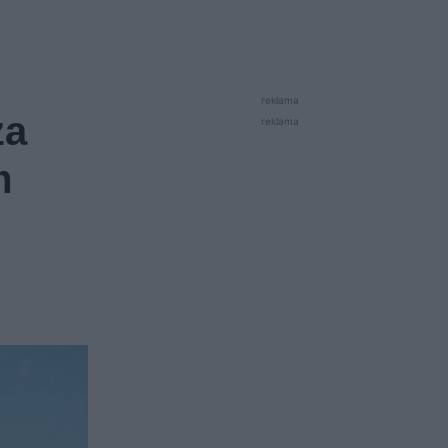
reklama
za
reklama
m