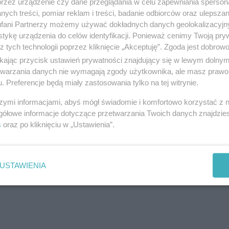
przez urządzenie czy dane przeglądania w celu zapewniania sperson
ych treści, pomiar reklam i treści, badanie odbiorców oraz ulepszan
fani Partnerzy możemy używać dokładnych danych geolokalizacyjn
tykę urządzenia do celów identyfikacji. Ponieważ cenimy Twoją pry
z tych technologii poprzez kliknięcie „Akceptuję”. Zgoda jest dobro
ikając przycisk ustawień prywatności znajdujący się w lewym dolny
iejscowości Rydwągi mrągowscy policjanci interweni
etwarzania danych nie wymagają zgody użytkownika, ale masz prawo 
-letni kierujący
pojazdem Renault
nie zachował be
. Preferencje będą miały zastosowania tylko na tej witrynie.
 czego uderzył w tył pojazdu marki Citroen, którego
szymi informacjami, abyś mógł świadomie i komfortowo korzystać z
gółowe informacje dotyczące przetwarzania Twoich danych znajdzi
s
oraz po kliknięciu w „Ustawienia”.
USTAWIENIA
reklama