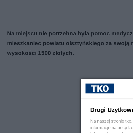
Na miejscu nie potrzebna była pomoc medyczn
mieszkaniec powiatu olsztyńskiego za swoją
wysokości 1500 złotych.
Drogi Użytkow
Na naszej stronie tk
informacje na urządze