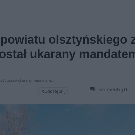
 powiatu olsztyńskiego 
został ukarany mandate
żność został ukarany mandatem...
Skomentuj
0
Udostępnij