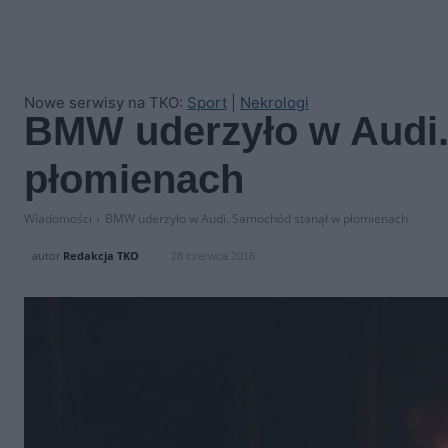
Nowe serwisy na TKO:
Sport
|
Nekrologi
BMW uderzyło w Audi
płomienach
Wiadomości
BMW uderzyło w Audi. Samochód stanął w płomienach
autor
Redakcja TKO
28 czerwca 2016