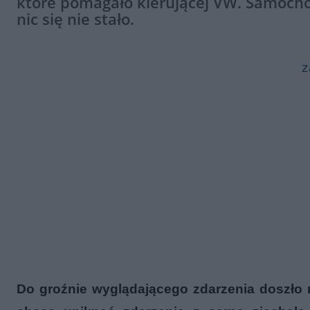
które pomagało kierującej VW. Samochó
nic się nie stało.
z
Do groźnie wyglądającego zdarzenia doszło 