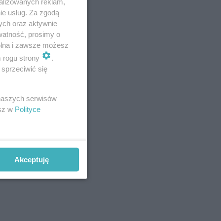
alizowanych reklam,
ie usług. Za zgodą
strażakami
ych oraz aktywnie
watność, prosimy o
wolna i zawsze możesz
m rogu strony
.
em, chcąc
sprzeciwić się
j kierowca
 naszych serwisów
esz w
Polityce
Akceptuję