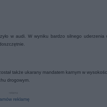
yło w audi. W wyniku bardzo silnego uderzenia 
doszczętnie.
 został także ukarany mandatem karnym w wysokości
chu drogowym.
reklama
amów reklamę