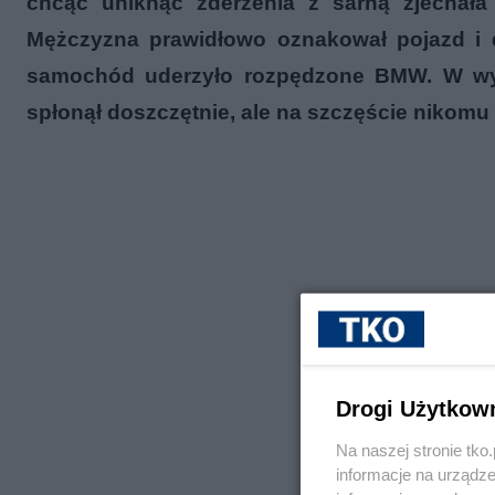
chcąc uniknąć zderzenia z sarną zjechała
Mężczyzna prawidłowo oznakował pojazd i 
samochód uderzyło rozpędzone BMW. W wyn
spłonął doszczętnie, ale na szczęście nikomu n
Drogi Użytkow
Na naszej stronie tk
informacje na urządze