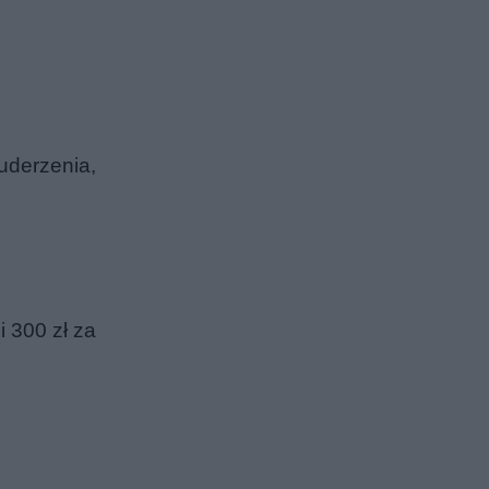
uderzenia,
 300 zł za