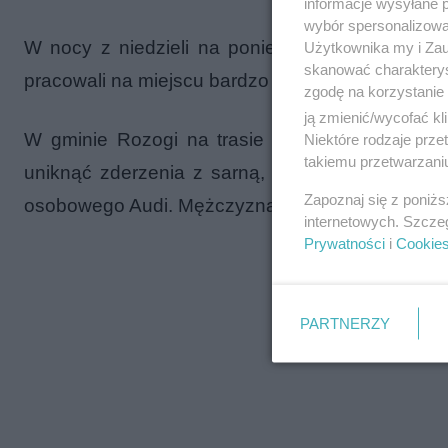
informacje wysyłane 
wybór spersonalizowan
W nocy z niedzieli na poniedziałek (26.06.201
Użytkownika my i Zau
skanować charakterys
pracowali na miejscu bardzo groźnie wyglądają
zgodę na korzystanie 
ją zmienić/wycofać kl
W gminie Rozogi na trasie miedzy miejscowoś
Niektóre rodzaje prz
takiemu przetwarzaniu
uniknąć zderzenia z sarną, zjechała autem do 
Zapoznaj się z poniż
osobowego Audi. Mężczyzna zabezpieczył prawid
internetowych. Szcze
Prywatności
i
Cookie
PARTNERZY