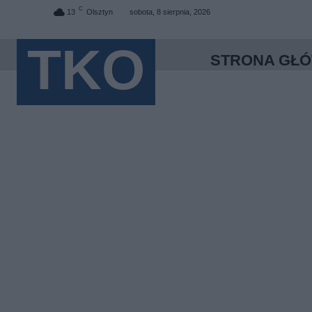
C
13
Olsztyn
sobota, 8 sierpnia, 2026
TKO
STRONA GŁ