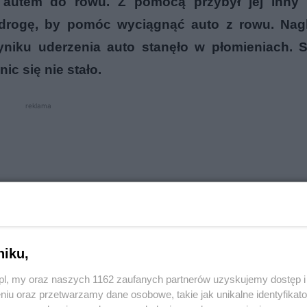
 autem do rowu. Z pomocą przybył jej inny 
drogę, by pomóc wyciągnąć auto z rowu. Nag
iku uderzenia auto stanęło w płomieniach.
ic się nie stało.
reklama
niku,
o.pl, my oraz naszych 1162 zaufanych partnerów uzyskujemy dostęp
niu oraz przetwarzamy dane osobowe, takie jak unikalne identyfikat