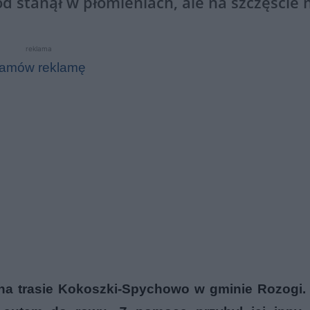
d stanął w płomieniach, ale na szczęście
reklama
amów reklamę
na trasie Kokoszki-Spychowo w gminie Rozogi. 