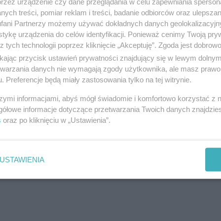
przez urządzenie czy dane przeglądania w celu zapewniania sperson
ych treści, pomiar reklam i treści, badanie odbiorców oraz ulepszan
6) przed północą szczycieńscy policjanci wraz ze 
fani Partnerzy możemy używać dokładnych danych geolokalizacyjn
tykę urządzenia do celów identyfikacji. Ponieważ cenimy Twoją pry
cego zdarzenia drogowego.
z tych technologii poprzez kliknięcie „Akceptuję”. Zgoda jest dobro
ikając przycisk ustawień prywatności znajdujący się w lewym dolny
ciami Kokoszki i Spychowo, kierująca VW Passat
etwarzania danych nie wymagają zgody użytkownika, ale masz prawo 
. Preferencje będą miały zastosowania tylko na tej witrynie.
rowu. Po kilkunastu minutach z pomocą przybył je
szymi informacjami, abyś mógł świadomie i komfortowo korzystać z
łowo miejsce i rozpoczął wyciąganie VW z rowu.
gółowe informacje dotyczące przetwarzania Twoich danych znajdzi
s
oraz po kliknięciu w „Ustawienia”.
reklama
USTAWIENIA