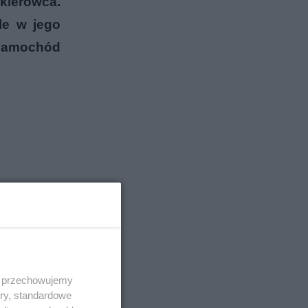
kierowca.
le w jego
 Samochód
 i przechowujemy
ory, standardowe