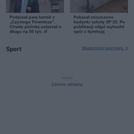
Podpisał parę kartek z
Pokazał zniszczone
„Czystego Powietrza”.
budynki szkoły SP 33. Po
Chwilę później usłyszał o
publikacji zdjęć wybuchł
długu na 50 tys. zł
spór z dyrekcją
Sport
Wiadomości sportowe →
reklama
Zamów reklamę