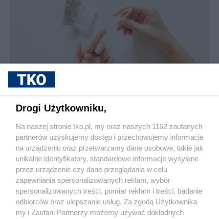
sponsorowane
Jak rozpoznać, że soczewki kontaktowe są
Drogi Użytkowniku,
źle dobrane
Na naszej stronie tko.pl, my oraz naszych 1162 zaufanych
partnerów uzyskujemy dostęp i przechowujemy informacje
Pokaż więcej
na urządzeniu oraz przetwarzamy dane osobowe, takie jak
unikalne identyfikatory, standardowe informacje wysyłane
przez urządzenie czy dane przeglądania w celu
zapewniania spersonalizowanych reklam, wybór
spersonalizowanych treści, pomiar reklam i treści, badanie
odbiorców oraz ulepszanie usług. Za zgodą Użytkownika
my i Zaufani Partnerzy możemy używać dokładnych