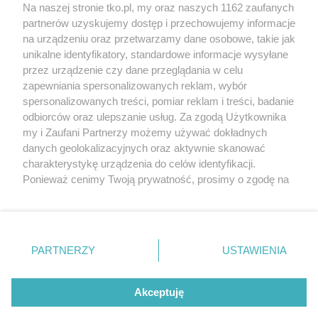
Na naszej stronie tko.pl, my oraz naszych 1162 zaufanych
partnerów uzyskujemy dostęp i przechowujemy informacje
Pokaż więcej
na urządzeniu oraz przetwarzamy dane osobowe, takie jak
unikalne identyfikatory, standardowe informacje wysyłane
przez urządzenie czy dane przeglądania w celu
zapewniania spersonalizowanych reklam, wybór
spersonalizowanych treści, pomiar reklam i treści, badanie
odbiorców oraz ulepszanie usług. Za zgodą Użytkownika
my i Zaufani Partnerzy możemy używać dokładnych
danych geolokalizacyjnych oraz aktywnie skanować
charakterystykę urządzenia do celów identyfikacji.
Reklama
Tematy
Archiwum artykułów
Ponieważ cenimy Twoją prywatność, prosimy o zgodę na
korzystanie z tych technologii poprzez kliknięcie
Archiwum wydania
Polityka Prywatności
Regulamin
„Akceptuję”. Zgoda jest dobrowolna i zawsze możesz ją
zmienić/wycofać klikając przycisk ustawień prywatności
O redakcji
Kontakt
znajdujący się w lewym dolnym rogu strony
. Niektóre
PARTNERZY
USTAWIENIA
rodzaje przetwarzania danych nie wymagają zgody
użytkownika, ale masz prawo sprzeciwić się takiemu
Strona korzysta z plików cookies w celu realizacji usług. Pozostając na niej,
przetwarzaniu. Preferencje będą miały zastosowania tylko
Akceptuję
wyrażasz zgodę na ich wykorzystanie. Więcej informacji w polityce
prywatności.
na tej witrynie.