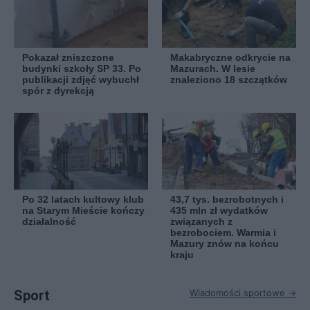
Pokazał zniszczone
Makabryczne odkrycie na
budynki szkoły SP 33. Po
Mazurach. W lesie
publikacji zdjęć wybuchł
znaleziono 18 szczątków
spór z dyrekcją
Po 32 latach kultowy klub
43,7 tys. bezrobotnych i
na Starym Mieście kończy
435 mln zł wydatków
działalność
związanych z
bezrobociem. Warmia i
Mazury znów na końcu
kraju
Sport
Wiadomości sportowe →