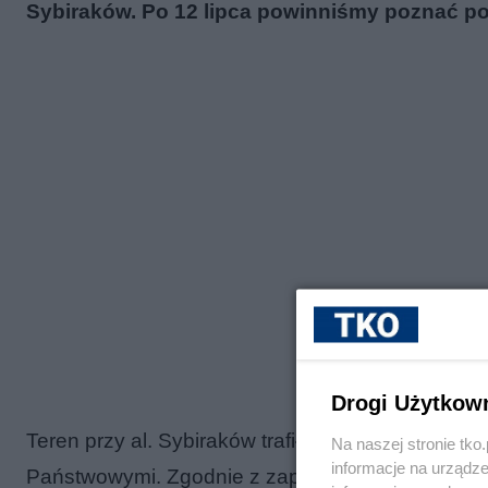
Sybiraków. Po 12 lipca powinniśmy poznać pod
Drogi Użytkow
Teren przy al. Sybiraków trafił do miasta w 2015 
Na naszej stronie tk
informacje na urządze
Państwowymi. Zgodnie z zapowiedziami nadal ma