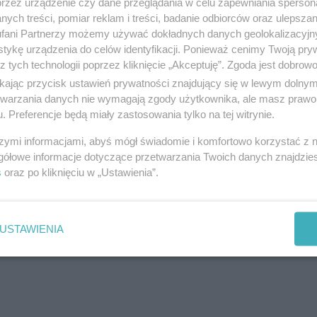
przez urządzenie czy dane przeglądania w celu zapewniania sperson
ych treści, pomiar reklam i treści, badanie odbiorców oraz ulepszan
negocjacji z ogłoszeniem. To kilkuetapowa procedu
fani Partnerzy możemy używać dokładnych danych geolokalizacyjn
tykę urządzenia do celów identyfikacji. Ponieważ cenimy Twoją pry
niu, później dopuszczeni do udziału w postępowani
z tych technologii poprzez kliknięcie „Akceptuję”. Zgoda jest dobro
ceny. Następnie prowadzone są negocjacje, prowadz
ikając przycisk ustawień prywatności znajdujący się w lewym dolny
etwarzania danych nie wymagają zgody użytkownika, ale masz prawo 
. Preferencje będą miały zastosowania tylko na tej witrynie.
szymi informacjami, abyś mógł świadomie i komfortowo korzystać z
reklama
gółowe informacje dotyczące przetwarzania Twoich danych znajdzi
s
oraz po kliknięciu w „Ustawienia”.
USTAWIENIA