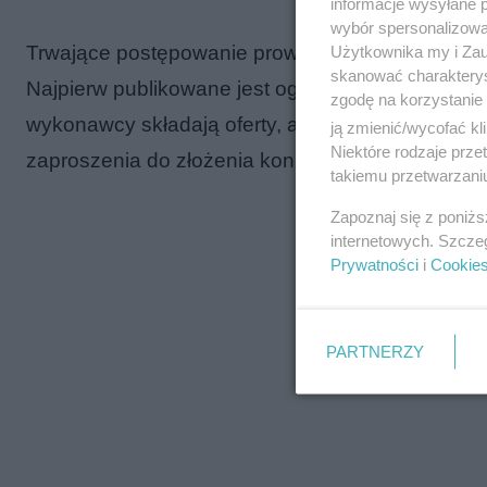
informacje wysyłane 
wybór spersonalizowan
Trwające postępowanie prowadzone jest w trybie 
Użytkownika my i Zau
skanować charakterys
Najpierw publikowane jest ogłoszenie o zamówie
zgodę na korzystanie 
wykonawcy składają oferty, ale niezawierające 
ją zmienić/wycofać kl
Niektóre rodzaje prz
zaproszenia do złożenia konkretnych ofert.
takiemu przetwarzaniu
Zapoznaj się z poniż
internetowych. Szcze
Prywatności
i
Cookie
PARTNERZY