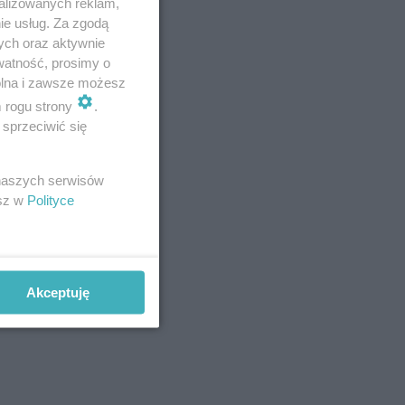
alizowanych reklam,
ie usług. Za zgodą
ra.
ych oraz aktywnie
watność, prosimy o
u
wolna i zawsze możesz
ące do
m rogu strony
.
sprzeciwić się
 naszych serwisów
esz w
Polityce
Akceptuję