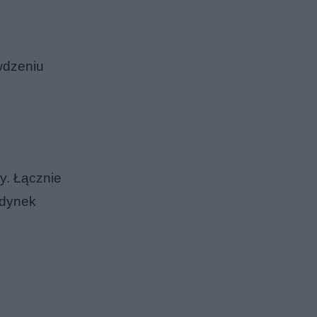
wdzeniu
y. Łącznie
udynek