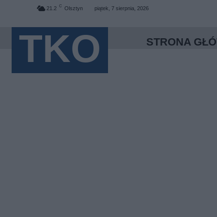
C
21.2
Olsztyn
piątek, 7 sierpnia, 2026
TKO
STRONA GŁ