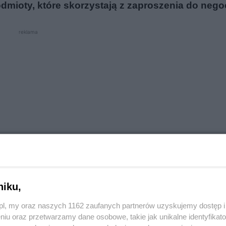
mioty, które skorzystają z zaproszenia do negoc
reklama
niku,
roku. Było to możliwe dzięki wymianie z Polskimi Kol
o.pl, my oraz naszych 1162 zaufanych partnerów uzyskujemy dostęp
niu oraz przetwarzamy dane osobowe, takie jak unikalne identyfikat
 służyć uprawianiu sportu.