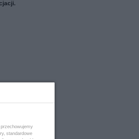
jacji.
ejami
 i przechowujemy
ory, standardowe