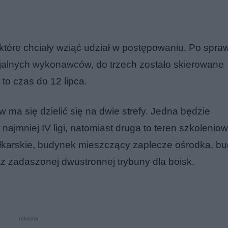
 które chciały wziąć udział w postępowaniu. Po spra
ncjalnych wykonawców, do trzech zostało skierowane
to czas do 12 lipca.
 ma się dzielić się na dwie strefy. Jedna będzie
jmniej IV ligi, natomiast druga to teren szkoleniow
iłkarskie, budynek mieszczący zaplecze ośrodka, b
z zadaszonej dwustronnej trybuny dla boisk.
reklama