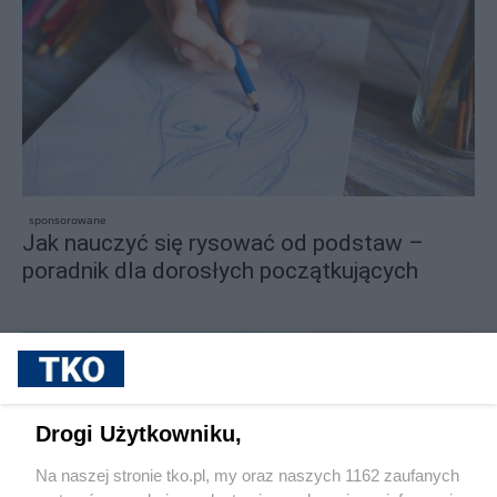
sponsorowane
Jak nauczyć się rysować od podstaw –
poradnik dla dorosłych początkujących
Drogi Użytkowniku,
Na naszej stronie tko.pl, my oraz naszych 1162 zaufanych