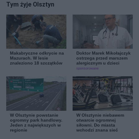
Tym żyje Olsztyn
Makabryczne odkrycie na
Doktor Marek Mikołajczyk
Mazurach. W lesie
ostrzega przed marszem
znaleziono 18 szczątków
alergicznym u dzieci
sponsorowane
W Olsztynie powstanie
W Olsztynie niebawem
ogromny park handlowy.
otwarcie ogromnej
Jeden z największych w
siłowni. Do miasta
regionie
wchodzi znana sieć