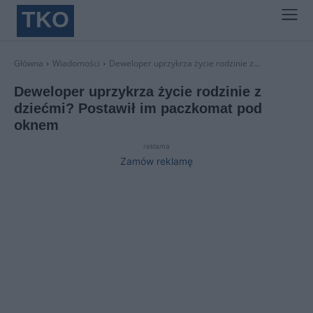
TKO
Główna
Wiadomości
Deweloper uprzykrza życie rodzinie z...
Deweloper uprzykrza życie rodzinie z
dziećmi? Postawił im paczkomat pod
oknem
reklama
Zamów reklamę