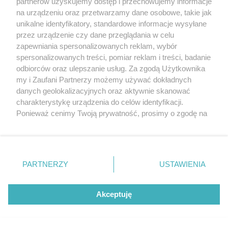
partnerów uzyskujemy dostęp i przechowujemy informacje
na urządzeniu oraz przetwarzamy dane osobowe, takie jak
unikalne identyfikatory, standardowe informacje wysyłane
przez urządzenie czy dane przeglądania w celu
sponsorowane
zapewniania spersonalizowanych reklam, wybór
Cukrzyca – cicha epidemia, która
spersonalizowanych treści, pomiar reklam i treści, badanie
przyspiesza. Nowe wyzwania, nowe
odbiorców oraz ulepszanie usług. Za zgodą Użytkownika
możliwości leczenia i rosnąca rola
my i Zaufani Partnerzy możemy używać dokładnych
profilaktyki
danych geolokalizacyjnych oraz aktywnie skanować
charakterystykę urządzenia do celów identyfikacji.
Ponieważ cenimy Twoją prywatność, prosimy o zgodę na
Pokaż więcej
korzystanie z tych technologii poprzez kliknięcie
„Akceptuję”. Zgoda jest dobrowolna i zawsze możesz ją
zmienić/wycofać klikając przycisk ustawień prywatności
znajdujący się w lewym dolnym rogu strony
. Niektóre
PARTNERZY
USTAWIENIA
rodzaje przetwarzania danych nie wymagają zgody
użytkownika, ale masz prawo sprzeciwić się takiemu
przetwarzaniu. Preferencje będą miały zastosowania tylko
Akceptuję
na tej witrynie.
Reklama
Tematy
Archiwum artykułów
Zapoznaj się z poniższymi informacjami, abyś mógł