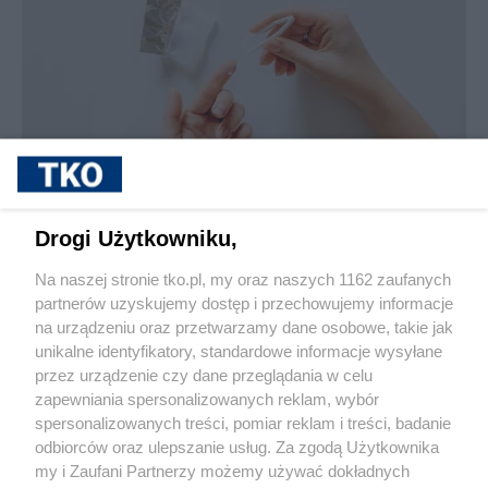
sponsorowane
Jak rozpoznać, że soczewki kontaktowe są
Drogi Użytkowniku,
źle dobrane
Na naszej stronie tko.pl, my oraz naszych 1162 zaufanych
partnerów uzyskujemy dostęp i przechowujemy informacje
Pokaż więcej
na urządzeniu oraz przetwarzamy dane osobowe, takie jak
unikalne identyfikatory, standardowe informacje wysyłane
przez urządzenie czy dane przeglądania w celu
zapewniania spersonalizowanych reklam, wybór
spersonalizowanych treści, pomiar reklam i treści, badanie
odbiorców oraz ulepszanie usług. Za zgodą Użytkownika
my i Zaufani Partnerzy możemy używać dokładnych