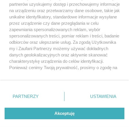
partnerów uzyskujemy dostęp i przechowujemy informacje
Pokaż więcej
na urządzeniu oraz przetwarzamy dane osobowe, takie jak
unikalne identyfikatory, standardowe informacje wysyłane
przez urządzenie czy dane przeglądania w celu
zapewniania spersonalizowanych reklam, wybór
spersonalizowanych treści, pomiar reklam i treści, badanie
odbiorców oraz ulepszanie usług. Za zgodą Użytkownika
my i Zaufani Partnerzy możemy używać dokładnych
danych geolokalizacyjnych oraz aktywnie skanować
charakterystykę urządzenia do celów identyfikacji.
Reklama
Tematy
Archiwum artykułów
Ponieważ cenimy Twoją prywatność, prosimy o zgodę na
korzystanie z tych technologii poprzez kliknięcie
Archiwum wydania
Polityka Prywatności
Regulamin
„Akceptuję”. Zgoda jest dobrowolna i zawsze możesz ją
zmienić/wycofać klikając przycisk ustawień prywatności
O redakcji
Kontakt
znajdujący się w lewym dolnym rogu strony
. Niektóre
PARTNERZY
USTAWIENIA
rodzaje przetwarzania danych nie wymagają zgody
użytkownika, ale masz prawo sprzeciwić się takiemu
Strona korzysta z plików cookies w celu realizacji usług. Pozostając na niej,
przetwarzaniu. Preferencje będą miały zastosowania tylko
Akceptuję
wyrażasz zgodę na ich wykorzystanie. Więcej informacji w polityce
prywatności.
na tej witrynie.