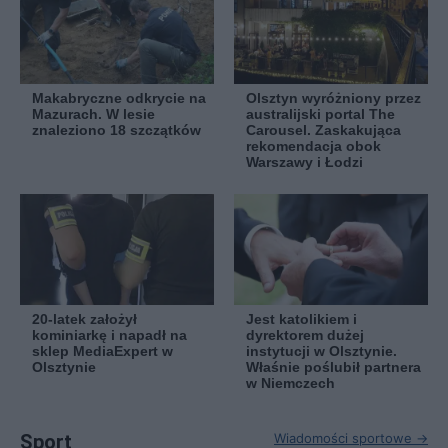
Makabryczne odkrycie na
Olsztyn wyróżniony przez
Mazurach. W lesie
australijski portal The
znaleziono 18 szczątków
Carousel. Zaskakująca
rekomendacja obok
Warszawy i Łodzi
20-latek założył
Jest katolikiem i
kominiarkę i napadł na
dyrektorem dużej
sklep MediaExpert w
instytucji w Olsztynie.
Olsztynie
Właśnie poślubił partnera
w Niemczech
Sport
Wiadomości sportowe →