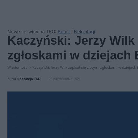
Nowe serwisy na TKO:
Sport
|
Nekrologi
Kaczyński: Jerzy Wilk 
zgłoskami w dziejach E
Wiadomości
Kaczyński: Jerzy Wilk zapisał się złotymi zgłoskami w dziejach E
autor
Redakcja TKO
26 października 2021