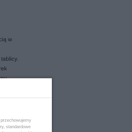
cią w
tablicy.
rek
opu
o.
le to nie
 i przechowujemy
ory, standardowe