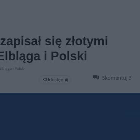
zapisał się złotymi
lbląga i Polski
lbląga i Polski
Skomentuj
3
Udostępnij