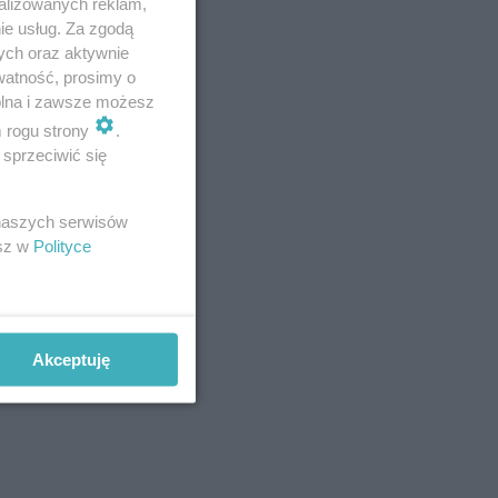
alizowanych reklam,
ie usług. Za zgodą
ych oraz aktywnie
watność, prosimy o
wolna i zawsze możesz
m rogu strony
.
sprzeciwić się
 naszych serwisów
esz w
Polityce
Akceptuję