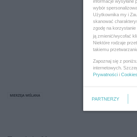
informacje wysyłane 
wybór spersonalizowan
Użytkownika my i Zau
skanować charakterys
zgodę na korzystanie 
ją zmienić/wycofać kl
Niektóre rodzaje prz
takiemu przetwarzaniu
Zapoznaj się z poniż
internetowych. Szcze
Prywatności
i
Cookie
MIERZEJA WIŚLANA
PARTNERZY