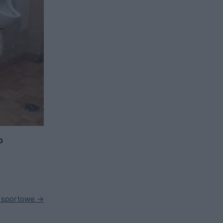
o
 sportowe →