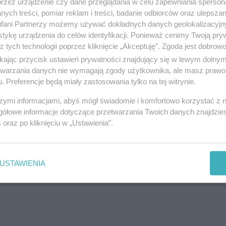
przez urządzenie czy dane przeglądania w celu zapewniania sperson
ych treści, pomiar reklam i treści, badanie odbiorców oraz ulepszan
fani Partnerzy możemy używać dokładnych danych geolokalizacyjn
tykę urządzenia do celów identyfikacji. Ponieważ cenimy Twoją pry
z tych technologii poprzez kliknięcie „Akceptuję”. Zgoda jest dobro
ikając przycisk ustawień prywatności znajdujący się w lewym dolny
etwarzania danych nie wymagają zgody użytkownika, ale masz prawo 
. Preferencje będą miały zastosowania tylko na tej witrynie.
szymi informacjami, abyś mógł świadomie i komfortowo korzystać z
gółowe informacje dotyczące przetwarzania Twoich danych znajdzi
s
oraz po kliknięciu w „Ustawienia”.
USTAWIENIA