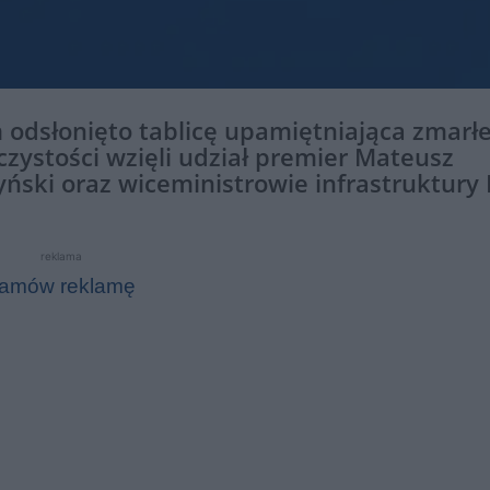
odsłonięto tablicę upamiętniająca zmarł
oczystości wzięli udział premier Mateusz
ński oraz wiceministrowie infrastruktury
reklama
amów reklamę