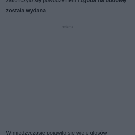
zakończyło się powodzeniem i
zgoda na budowę
została wydana
.
reklama
W międzyczasie pojawiło się wiele głosów