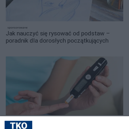
sponsorowane
Jak nauczyć się rysować od podstaw –
poradnik dla dorosłych początkujących
sponsorowane
Cukrzyca – cicha epidemia, która