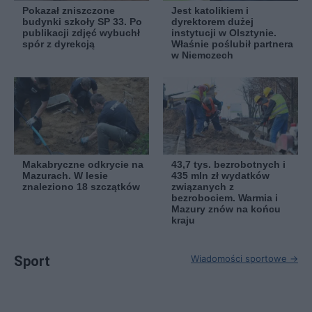
Pokazał zniszczone
Jest katolikiem i
budynki szkoły SP 33. Po
dyrektorem dużej
publikacji zdjęć wybuchł
instytucji w Olsztynie.
spór z dyrekcją
Właśnie poślubił partnera
w Niemczech
Makabryczne odkrycie na
43,7 tys. bezrobotnych i
Mazurach. W lesie
435 mln zł wydatków
znaleziono 18 szczątków
związanych z
bezrobociem. Warmia i
Mazury znów na końcu
kraju
Sport
Wiadomości sportowe →