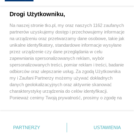
przyspiesza. Nowe wyzwania, nowe
możliwości leczenia i rosnąca rola
Drogi Użytkowniku,
profilaktyki
Na naszej stronie tko.pl, my oraz naszych 1162 zaufanych
partnerów uzyskujemy dostęp i przechowujemy informacje
Pokaż więcej
na urządzeniu oraz przetwarzamy dane osobowe, takie jak
unikalne identyfikatory, standardowe informacje wysyłane
przez urządzenie czy dane przeglądania w celu
zapewniania spersonalizowanych reklam, wybór
spersonalizowanych treści, pomiar reklam i treści, badanie
odbiorców oraz ulepszanie usług. Za zgodą Użytkownika
my i Zaufani Partnerzy możemy używać dokładnych
danych geolokalizacyjnych oraz aktywnie skanować
charakterystykę urządzenia do celów identyfikacji.
Reklama
Tematy
Archiwum artykułów
Ponieważ cenimy Twoją prywatność, prosimy o zgodę na
korzystanie z tych technologii poprzez kliknięcie
Archiwum wydania
Polityka Prywatności
Regulamin
„Akceptuję”. Zgoda jest dobrowolna i zawsze możesz ją
zmienić/wycofać klikając przycisk ustawień prywatności
O redakcji
Kontakt
znajdujący się w lewym dolnym rogu strony
. Niektóre
PARTNERZY
USTAWIENIA
rodzaje przetwarzania danych nie wymagają zgody