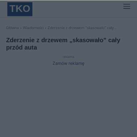
TKO
Główna
Wiadomości
Zderzenie z drzewem "skasowało" cały...
Zderzenie z drzewem „skasowało” cały
przód auta
reklama
Zamów reklamę