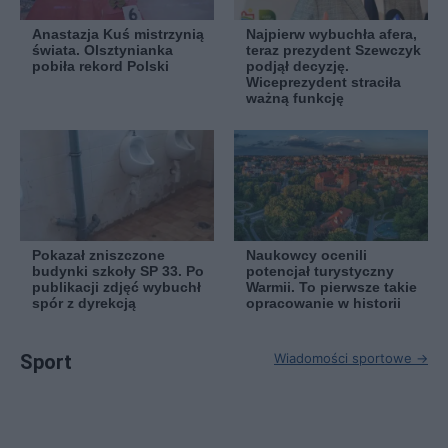
Anastazja Kuś mistrzynią
Najpierw wybuchła afera,
świata. Olsztynianka
teraz prezydent Szewczyk
pobiła rekord Polski
podjął decyzję.
Wiceprezydent straciła
ważną funkcję
Pokazał zniszczone
Naukowcy ocenili
budynki szkoły SP 33. Po
potencjał turystyczny
publikacji zdjęć wybuchł
Warmii. To pierwsze takie
spór z dyrekcją
opracowanie w historii
Sport
Wiadomości sportowe →