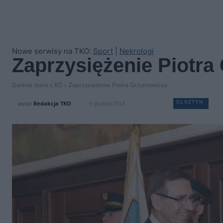
Nowe serwisy na TKO:
Sport
|
Nekrologi
Zaprzysiężenie Piotr
Galerie stare z KO
Zaprzysiężenie Piotra Grzymowicza
OLSZTYN
autor
Redakcja TKO
8 grudnia 2014