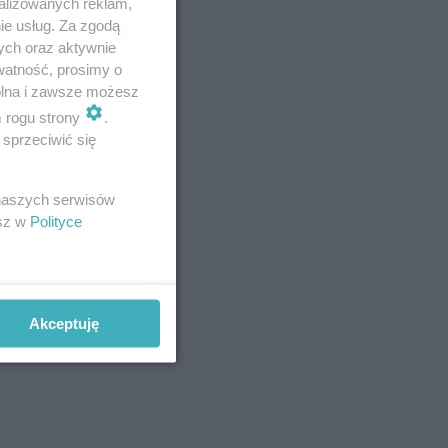
alizowanych reklam,
i włodarza
ie usług. Za zgodą
ych oraz aktywnie
watność, prosimy o
wolna i zawsze możesz
ł od moich
m rogu strony
.
rsalne, że
sprzeciwić się
w
Olsztyn
–
 naszych serwisów
esz w
Polityce
Akceptuję