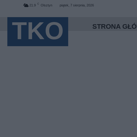
C
21.9
Olsztyn
piątek, 7 sierpnia, 2026
TKO
STRONA GŁ