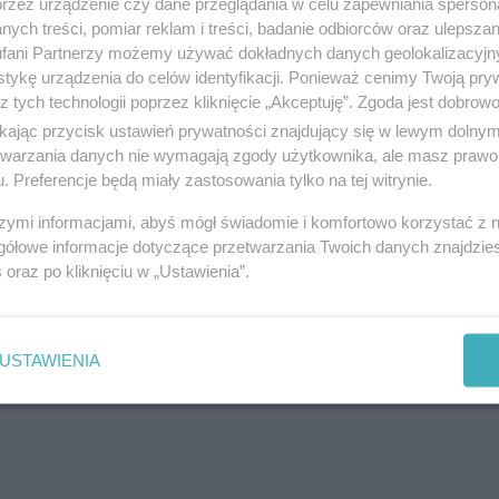
przez urządzenie czy dane przeglądania w celu zapewniania sperson
Olsztyna. Jest to jego druga pełna kadencja w rol
ych treści, pomiar reklam i treści, badanie odbiorców oraz ulepszan
fani Partnerzy możemy używać dokładnych danych geolokalizacyjn
tykę urządzenia do celów identyfikacji. Ponieważ cenimy Twoją pry
z tych technologii poprzez kliknięcie „Akceptuję”. Zgoda jest dobro
ch już nakreśliłem. Ich realizacji będę oczekiwa
ikając przycisk ustawień prywatności znajdujący się w lewym dolny
konany, że są to wartości na tyle ważne i uniwe
etwarzania danych nie wymagają zgody użytkownika, ale masz prawo 
. Preferencje będą miały zastosowania tylko na tej witrynie.
opozycji. Jeszcze raz zapewniam, że warto uwierzyć 
szymi informacjami, abyś mógł świadomie i komfortowo korzystać z
gółowe informacje dotyczące przetwarzania Twoich danych znajdzi
s
oraz po kliknięciu w „Ustawienia”.
reklama
USTAWIENIA