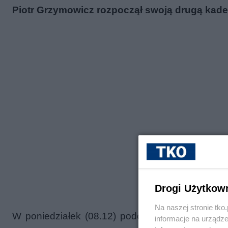
Piotr Grzymowicz rozpoczął swoją drugą kade
Drogi Użytkow
Na naszej stronie tk
W poniedziałek (08.12) podczas uroczystej sesj
informacje na urządze