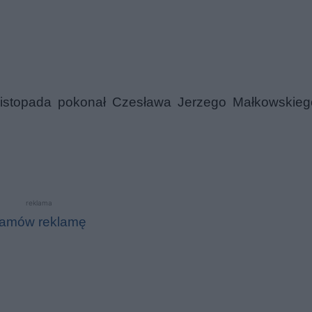
 listopada pokonał Czesława Jerzego Małkowskieg
reklama
amów reklamę