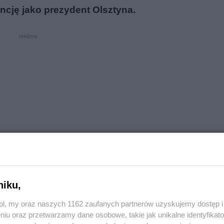
ncję jako prezydent Olsztyna.
reklama
niku,
o.pl, my oraz naszych 1162 zaufanych partnerów uzyskujemy dostęp
i Rady Miasta, która odbyła się w olsztyńskim ratu
niu oraz przetwarzamy dane osobowe, takie jak unikalne identyfikat