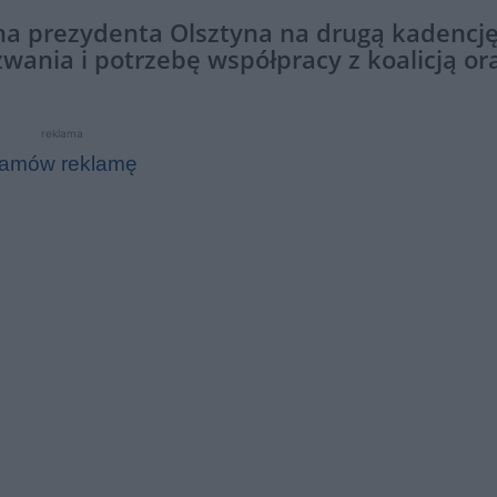
 na prezydenta Olsztyna na drugą kadencj
ania i potrzebę współpracy z koalicją or
reklama
amów reklamę