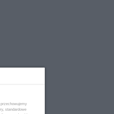
 i przechowujemy
szu, Piotr
ory, standardowe