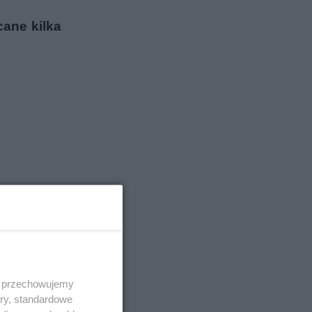
cane kilka
 i przechowujemy
ory, standardowe