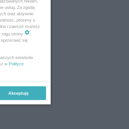
alizowanych reklam,
ie usług. Za zgodą
krawają na
ych oraz aktywnie
watność, prosimy o
wolna i zawsze możesz
m rogu strony
.
sprzeciwić się
 naszych serwisów
esz w
Polityce
Akceptuję