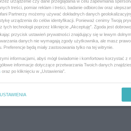
przez urządzenie czy dane przeglądania w celu zapewniania sperson
kawa
ych treści, pomiar reklam i treści, badanie odbiorców oraz ulepszan
zie. Brak wyobraźni i zwyczajna bezczelność za
fani Partnerzy możemy używać dokładnych danych geolokalizacyjn
tykę urządzenia do celów identyfikacji. Ponieważ cenimy Twoją pry
ch sypią jak z rękawa.
z tych technologii poprzez kliknięcie „Akceptuję”. Zgoda jest dobro
ikając przycisk ustawień prywatności znajdujący się w lewym dolny
etwarzania danych nie wymagają zgody użytkownika, ale masz prawo 
. Preferencje będą miały zastosowania tylko na tej witrynie.
reklama
szymi informacjami, abyś mógł świadomie i komfortowo korzystać z
gółowe informacje dotyczące przetwarzania Twoich danych znajdzi
s
oraz po kliknięciu w „Ustawienia”.
USTAWIENIA