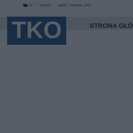
C
21.7
Olsztyn
piątek, 7 sierpnia, 2026
TKO
STRONA GŁ