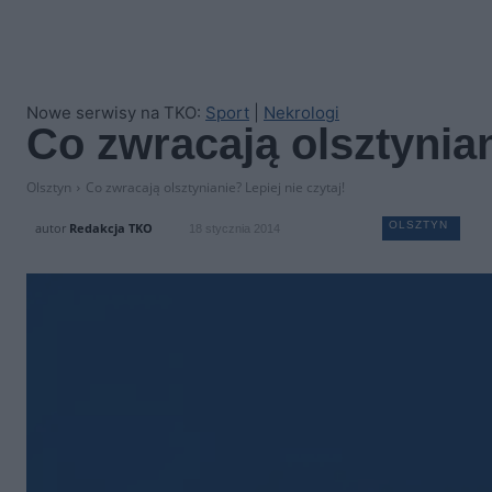
Nowe serwisy na TKO:
Sport
|
Nekrologi
Co zwracają olsztynian
Olsztyn
Co zwracają olsztynianie? Lepiej nie czytaj!
OLSZTYN
autor
Redakcja TKO
18 stycznia 2014