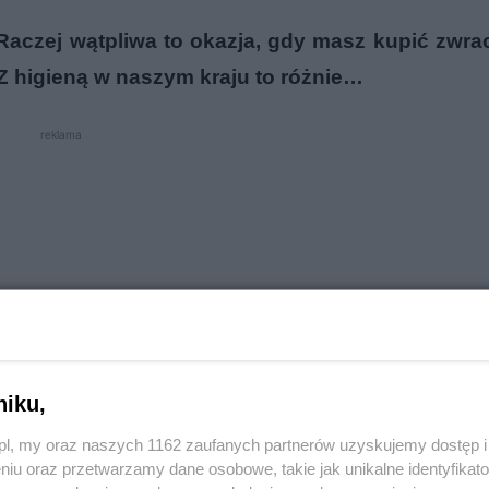
Raczej wątpliwa to okazja, gdy masz kupić zwra
. Z higieną w naszym kraju to różnie…
reklama
niku,
o.pl, my oraz naszych 1162 zaufanych partnerów uzyskujemy dostęp
niu oraz przetwarzamy dane osobowe, takie jak unikalne identyfikat