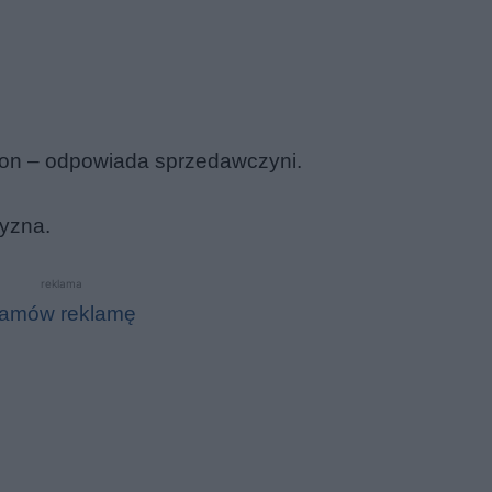
gon – odpowiada sprzedawczyni.
zyzna.
reklama
amów reklamę