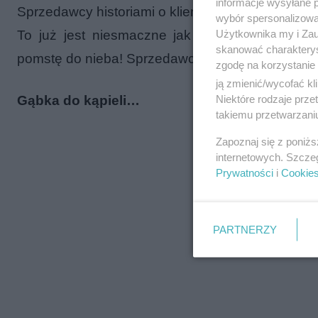
informacje wysyłane 
Sprzedawcy historiami o klientach sypią jak z rę
wybór spersonalizowan
To już jest niesmaczne jak zachowują się lud
Użytkownika my i Zau
skanować charakterys
pomstę do nieba! Sprzedawcy historiami o klienta
zgodę na korzystanie 
ją zmienić/wycofać kl
Gąbka do kąpieli…
Niektóre rodzaje prz
takiemu przetwarzaniu
Zapoznaj się z poniż
internetowych. Szcze
Prywatności
i
Cookie
PARTNERZY