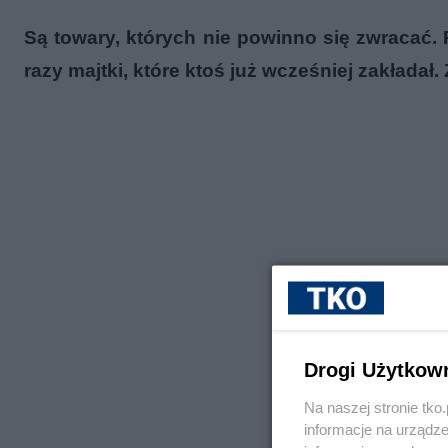
Są towary, których nie powinno się zwracać. 
razy majtki, które ktoś już wcześniej zakładał
Drogi Użytkow
Na naszej stronie tk
informacje na urządze