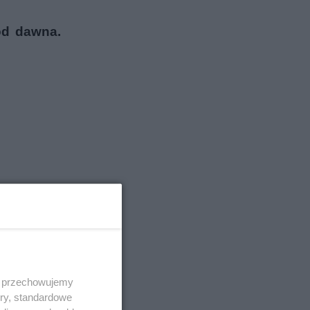
od dawna.
 i przechowujemy
ory, standardowe