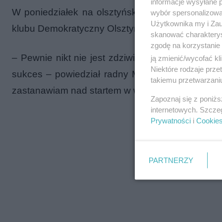
informacje wysyłane 
W poniedziałek na olsztyńskiej starówce z dzi
wybór spersonalizowan
Użytkownika my i Zau
klubu Demokratyczny Olsztyn zadeklarował sta
skanować charakterys
zgodę na korzystanie 
– Pewnie nikt nie jest zdziwiony, że jest ten ko
ją zmienić/wycofać kl
Niektóre rodzaje prz
sukces – powiedział radny Małkowski – Byłoby z
takiemu przetwarzaniu
zastanawiam nad startem w wyborach prezydenc
Zapoznaj się z poniż
internetowych. Szcze
Prywatności
i
Cookie
PARTNERZY