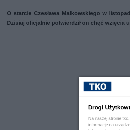
O starcie Czesława Małkowskiego w listop
Dzisiaj oficjalnie potwierdził on chęć wzięci
Drogi Użytkow
Na naszej stronie tk
informacje na urządze