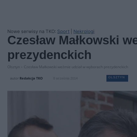
Nowe serwisy na TKO:
Sport
|
Nekrologi
Czesław Małkowski we
prezydenckich
Olsztyn
Czesław Małkowski weźmie udział w wyborach prezydenckich
OLSZTYN
autor
Redakcja TKO
8 września 2014