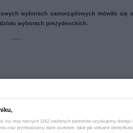
adowych wyborach samorządowych mówiło się 
a udziału wyborach prezydenckich.
reklama
niku,
o.pl, my oraz naszych 1162 zaufanych partnerów uzyskujemy dostęp
niu oraz przetwarzamy dane osobowe, takie jak unikalne identyfikat