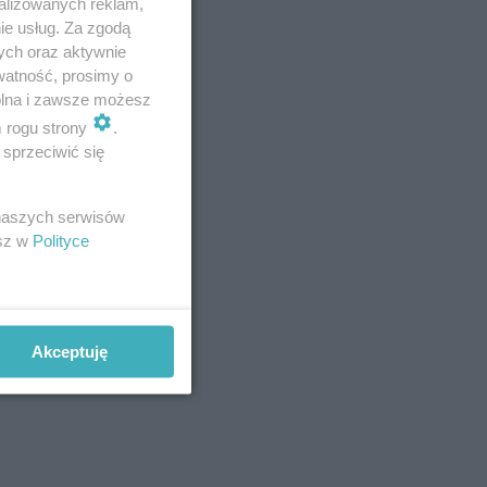
alizowanych reklam,
 radnymi z
ie usług. Za zgodą
ych oraz aktywnie
watność, prosimy o
wolna i zawsze możesz
a szanse na
m rogu strony
.
sprzeciwić się
eszcze się
 naszych serwisów
esz w
Polityce
Akceptuję