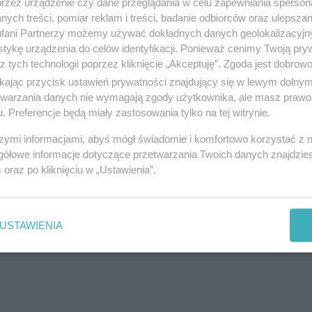
przez urządzenie czy dane przeglądania w celu zapewniania sperson
ennikarzami spotkał się Czesław Małkowski. Wraz z
ych treści, pomiar reklam i treści, badanie odbiorców oraz ulepszan
fani Partnerzy możemy używać dokładnych danych geolokalizacyjn
rt w nadchodzących wyborach samorządowych.
tykę urządzenia do celów identyfikacji. Ponieważ cenimy Twoją pry
z tych technologii poprzez kliknięcie „Akceptuję”. Zgoda jest dobro
mitet. Pewnie nikt nie wątpi w to, że ten komitet m
ikając przycisk ustawień prywatności znajdujący się w lewym dolny
etwarzania danych nie wymagają zgody użytkownika, ale masz prawo 
 mojej strony hipokryzją, gdybym powiedział, że j
. Preferencje będą miały zastosowania tylko na tej witrynie.
kich.
szymi informacjami, abyś mógł świadomie i komfortowo korzystać z
gółowe informacje dotyczące przetwarzania Twoich danych znajdzi
reklama
s
oraz po kliknięciu w „Ustawienia”.
USTAWIENIA