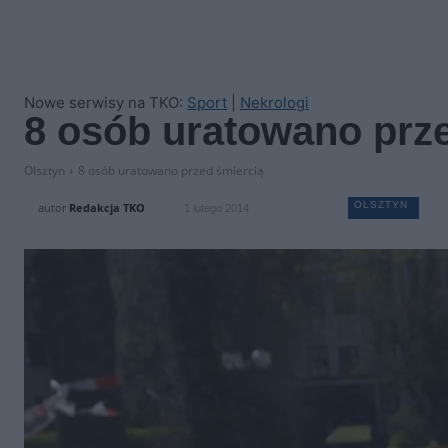
Nowe serwisy na TKO:
Sport
|
Nekrologi
8 osób uratowano prz
Olsztyn
8 osób uratowano przed śmiercią
OLSZTYN
autor
Redakcja TKO
1 lutego 2014