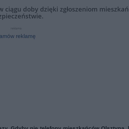
b w ciągu doby dzięki zgłoszeniom mieszka
zpieczeństwie.
reklama
amów reklamę
razy. Gdyby nie telefony mieszkańców Olsztyna,