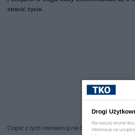
stracić życie.
Drogi Użytkow
Na naszej stronie tk
Część z tych interwencji nie byłaby możliwa, gdyb
informacje na urządze