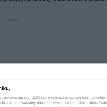
reklama
niku,
o.pl, my oraz naszych 1160 zaufanych partnerów uzyskujemy dostęp
y nie telefony od olsztynian.
niu oraz przetwarzamy dane osobowe, takie jak unikalne identyfikat