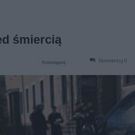
ed śmiercią
Skomentuj
0
Udostępnij