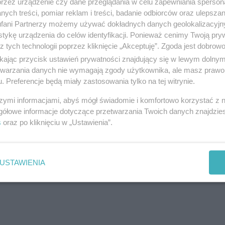
przez urządzenie czy dane przeglądania w celu zapewniania sperson
ch, przystankach i w pobliżu klatek schodowych.
ych treści, pomiar reklam i treści, badanie odbiorców oraz ulepszan
ęść z tych interwencji nie byłaby możliwa, gdyby ni
fani Partnerzy możemy używać dokładnych danych geolokalizacyjn
tykę urządzenia do celów identyfikacji. Ponieważ cenimy Twoją pry
z tych technologii poprzez kliknięcie „Akceptuję”. Zgoda jest dobro
ikając przycisk ustawień prywatności znajdujący się w lewym dolny
alszym ciągu apeluje do mieszkańców
Olsztyna
i
etwarzania danych nie wymagają zgody użytkownika, ale masz prawo 
. Preferencje będą miały zastosowania tylko na tej witrynie.
k osoby bezdomnej, nieporadnej życiowo, znajduj
u, w stanie upojenia alkoholowego, przebywającej 
szymi informacjami, abyś mógł świadomie i komfortowo korzystać z
gółowe informacje dotyczące przetwarzania Twoich danych znajdzi
wej, śmietniku, piwnicy. Oto telefony, które mog
s
oraz po kliknięciu w „Ustawienia”.
reklama
USTAWIENIA