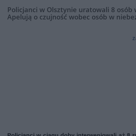
Policjanci w Olsztynie uratowali 8 osó
Apelują o czujność wobec osób w niebe
z
Policjanci w ciągu doby interweniowali aż 8 