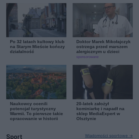
Po 32 latach kultowy klub
Doktor Marek Mikołajczyk
na Starym Mieście kończy
ostrzega przed marszem
działalność
alergicznym u dzieci
sponsorowane
Naukowcy ocenili
20-latek założył
potencjał turystyczny
kominiarkę i napadł na
Warmii. To pierwsze takie
sklep MediaExpert w
opracowanie w historii
Olsztynie
Sport
Wiadomości sportowe →