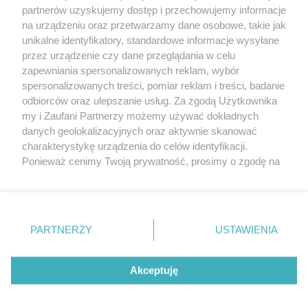
partnerów uzyskujemy dostęp i przechowujemy informacje
Pokaż więcej
na urządzeniu oraz przetwarzamy dane osobowe, takie jak
unikalne identyfikatory, standardowe informacje wysyłane
przez urządzenie czy dane przeglądania w celu
zapewniania spersonalizowanych reklam, wybór
spersonalizowanych treści, pomiar reklam i treści, badanie
odbiorców oraz ulepszanie usług. Za zgodą Użytkownika
my i Zaufani Partnerzy możemy używać dokładnych
danych geolokalizacyjnych oraz aktywnie skanować
charakterystykę urządzenia do celów identyfikacji.
Reklama
Tematy
Archiwum artykułów
Ponieważ cenimy Twoją prywatność, prosimy o zgodę na
korzystanie z tych technologii poprzez kliknięcie
Archiwum wydania
Polityka Prywatności
Regulamin
„Akceptuję”. Zgoda jest dobrowolna i zawsze możesz ją
zmienić/wycofać klikając przycisk ustawień prywatności
O redakcji
Kontakt
znajdujący się w lewym dolnym rogu strony
. Niektóre
PARTNERZY
USTAWIENIA
rodzaje przetwarzania danych nie wymagają zgody
użytkownika, ale masz prawo sprzeciwić się takiemu
Strona korzysta z plików cookies w celu realizacji usług. Pozostając na niej,
przetwarzaniu. Preferencje będą miały zastosowania tylko
Akceptuję
wyrażasz zgodę na ich wykorzystanie. Więcej informacji w polityce
prywatności.
na tej witrynie.