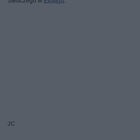
Śledczego w
Elblągu
.
JC