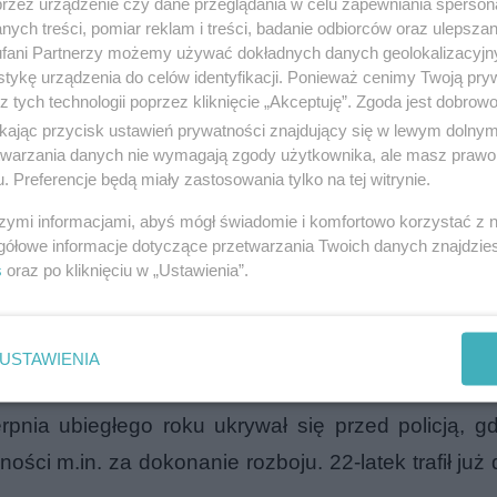
przez urządzenie czy dane przeglądania w celu zapewniania sperson
ych treści, pomiar reklam i treści, badanie odbiorców oraz ulepszan
fani Partnerzy możemy używać dokładnych danych geolokalizacyjn
tykę urządzenia do celów identyfikacji. Ponieważ cenimy Twoją pry
z tych technologii poprzez kliknięcie „Akceptuję”. Zgoda jest dobro
ikając przycisk ustawień prywatności znajdujący się w lewym dolny
etwarzania danych nie wymagają zgody użytkownika, ale masz prawo 
. Preferencje będą miały zastosowania tylko na tej witrynie.
li do drzwi jednego z mieszkań przy ul. Łęczyckiej,
szymi informacjami, abyś mógł świadomie i komfortowo korzystać z
gółowe informacje dotyczące przetwarzania Twoich danych znajdzi
ywać 22-letni mężczyzna, którego poszukiwał elb
s
oraz po kliknięciu w „Ustawienia”.
mieszczenia, jednak w żadnym z nich nie było posz
j przy łóżku szafy. Po otwarciu drzwi okazało się, 
USTAWIENIA
pnia ubiegłego roku ukrywał się przed policją, 
ości m.in. za dokonanie rozboju. 22-latek trafił już