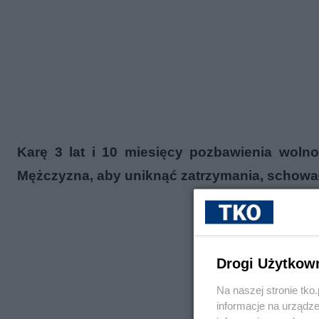
Karę 3 lat i 10 miesięcy pozbawienia woln
Mężczyzna, aby uniknąć zatrzymania, schował 
Drogi Użytkow
Na naszej stronie tk
informacje na urządze