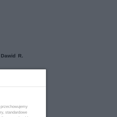
 Dawid R.
 i przechowujemy
ory, standardowe