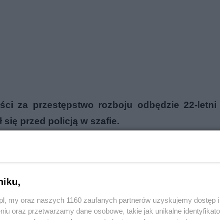
ości
za przestępstwo rozboju
odbędzie 22-letni
się przed policją w szafie.
reklama
niku,
o.pl, my oraz naszych 1160 zaufanych partnerów uzyskujemy dostęp
niu oraz przetwarzamy dane osobowe, takie jak unikalne identyfikat