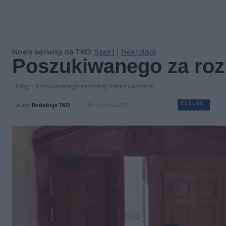
Nowe serwisy na TKO:
Sport
|
Nekrologi
Poszukiwanego za rozb
Elbląg
Poszukiwanego za rozbój znaleźli w szafie
ELBLĄG
autor
Redakcja TKO
15 stycznia 2015