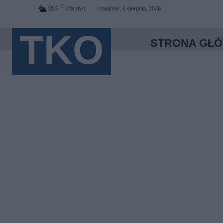
C
31.5
Olsztyn
czwartek, 6 sierpnia, 2026
TKO
STRONA GŁ