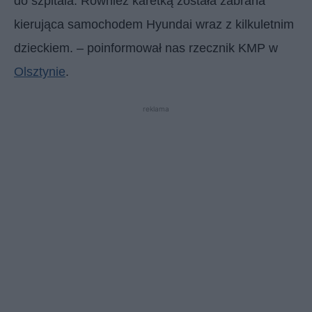
do szpitala. Również karetką została zabrana
kierująca samochodem Hyundai wraz z kilkuletnim
dzieckiem. – poinformował nas rzecznik KMP w
Olsztynie
.
reklama