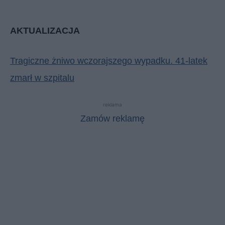
AKTUALIZACJA
Tragiczne żniwo wczorajszego wypadku. 41-latek
zmarł w szpitalu
reklama
Zamów reklamę