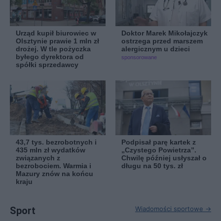
Urząd kupił biurowiec w
Doktor Marek Mikołajczyk
Olsztynie prawie 1 mln zł
ostrzega przed marszem
drożej. W tle pożyczka
alergicznym u dzieci
byłego dyrektora od
sponsorowane
spółki sprzedawcy
43,7 tys. bezrobotnych i
Podpisał parę kartek z
435 mln zł wydatków
„Czystego Powietrza”.
związanych z
Chwilę później usłyszał o
bezrobociem. Warmia i
długu na 50 tys. zł
Mazury znów na końcu
kraju
Sport
Wiadomości sportowe →