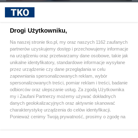
sponsorowane
Cukrzyca – cicha epidemia, która
przyspiesza. Nowe wyzwania, nowe
możliwości leczenia i rosnąca rola
Drogi Użytkowniku,
profilaktyki
Na naszej stronie tko.pl, my oraz naszych 1162 zaufanych
partnerów uzyskujemy dostęp i przechowujemy informacje
Pokaż więcej
na urządzeniu oraz przetwarzamy dane osobowe, takie jak
unikalne identyfikatory, standardowe informacje wysyłane
przez urządzenie czy dane przeglądania w celu
zapewniania spersonalizowanych reklam, wybór
spersonalizowanych treści, pomiar reklam i treści, badanie
odbiorców oraz ulepszanie usług. Za zgodą Użytkownika
my i Zaufani Partnerzy możemy używać dokładnych
danych geolokalizacyjnych oraz aktywnie skanować
charakterystykę urządzenia do celów identyfikacji.
Reklama
Tematy
Archiwum artykułów
Ponieważ cenimy Twoją prywatność, prosimy o zgodę na
korzystanie z tych technologii poprzez kliknięcie
Archiwum wydania
Polityka Prywatności
Regulamin
„Akceptuję”. Zgoda jest dobrowolna i zawsze możesz ją
zmienić/wycofać klikając przycisk ustawień prywatności