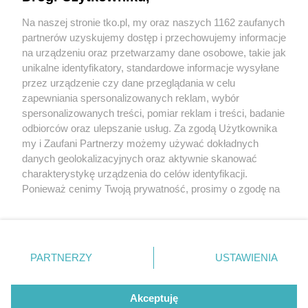
źle dobrane
Na naszej stronie tko.pl, my oraz naszych 1162 zaufanych
partnerów uzyskujemy dostęp i przechowujemy informacje
Pokaż więcej
na urządzeniu oraz przetwarzamy dane osobowe, takie jak
unikalne identyfikatory, standardowe informacje wysyłane
przez urządzenie czy dane przeglądania w celu
zapewniania spersonalizowanych reklam, wybór
spersonalizowanych treści, pomiar reklam i treści, badanie
odbiorców oraz ulepszanie usług. Za zgodą Użytkownika
my i Zaufani Partnerzy możemy używać dokładnych
danych geolokalizacyjnych oraz aktywnie skanować
charakterystykę urządzenia do celów identyfikacji.
Reklama
Tematy
Archiwum artykułów
Ponieważ cenimy Twoją prywatność, prosimy o zgodę na
korzystanie z tych technologii poprzez kliknięcie
Archiwum wydania
Polityka Prywatności
Regulamin
„Akceptuję”. Zgoda jest dobrowolna i zawsze możesz ją
zmienić/wycofać klikając przycisk ustawień prywatności
O redakcji
Kontakt
znajdujący się w lewym dolnym rogu strony
. Niektóre
PARTNERZY
USTAWIENIA
rodzaje przetwarzania danych nie wymagają zgody
użytkownika, ale masz prawo sprzeciwić się takiemu
Strona korzysta z plików cookies w celu realizacji usług. Pozostając na niej,
przetwarzaniu. Preferencje będą miały zastosowania tylko
wyrażasz zgodę na ich wykorzystanie. Więcej informacji w polityce
Akceptuję