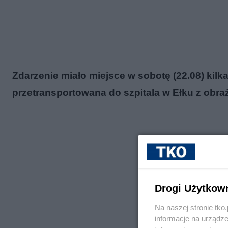
Zdarzenie miało miejsce w sobotę (22.08) kilka
przetransportowana do szpitala w Ełku z obra
Drogi Użytkow
Na naszej stronie tk
informacje na urządze