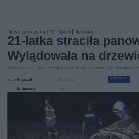
Nowe serwisy na TKO:
Sport
|
Nekrologi
21-latka straciła pan
Wylądowała na drzewi
Wiadomości
21-latka straciła panowanie nad pojazdem. Wylądowała na dr
GIŻYCKO
autor
Krzysztof
24 sierpnia
Rutkowski
2020