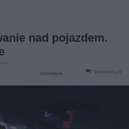
owanie nad pojazdem.
e
zewie
Skomentuj
0
Udostępnij