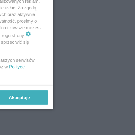
alizowanych reklam,
ie usług. Za zgodą
ych oraz aktywnie
watność, prosimy o
wolna i zawsze możesz
m rogu strony
.
sprzeciwić się
 naszych serwisów
esz w
Polityce
Akceptuję