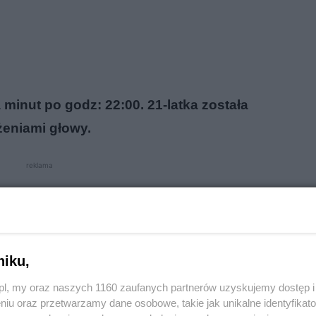
 minut po godz: 22:00. 21-latka została
żeniami głowy.
reklama
niku,
o.pl, my oraz naszych 1160 zaufanych partnerów uzyskujemy dostęp
niu oraz przetwarzamy dane osobowe, takie jak unikalne identyfikat