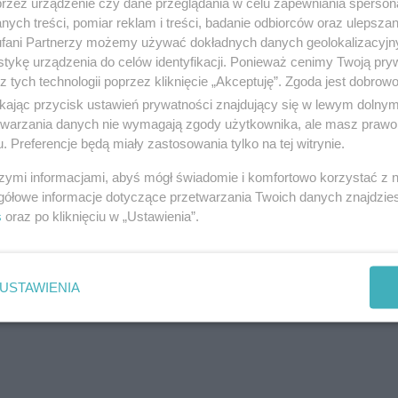
przez urządzenie czy dane przeglądania w celu zapewniania sperson
ych treści, pomiar reklam i treści, badanie odbiorców oraz ulepszan
fani Partnerzy możemy używać dokładnych danych geolokalizacyjn
tykę urządzenia do celów identyfikacji. Ponieważ cenimy Twoją pry
z tych technologii poprzez kliknięcie „Akceptuję”. Zgoda jest dobro
ikając przycisk ustawień prywatności znajdujący się w lewym dolny
etwarzania danych nie wymagają zgody użytkownika, ale masz prawo 
. Preferencje będą miały zastosowania tylko na tej witrynie.
szymi informacjami, abyś mógł świadomie i komfortowo korzystać z
gółowe informacje dotyczące przetwarzania Twoich danych znajdzi
s
oraz po kliknięciu w „Ustawienia”.
USTAWIENIA