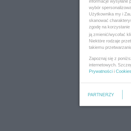
informacje wysyłane 
wybór spersonalizowan
Użytkownika my i Zau
skanować charakterys
zgodę na korzystanie 
ją zmienić/wycofać kl
Niektóre rodzaje prz
takiemu przetwarzaniu
Zapoznaj się z poniż
internetowych. Szcze
Prywatności
i
Cookie
PARTNERZY