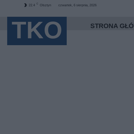
C
22.4
Olsztyn
czwartek, 6 sierpnia, 2026
TKO
STRONA GŁ