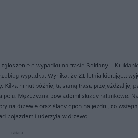
 zgłoszenie o wypadku na trasie Sołdany – Kruklank
 przebieg wypadku. Wynika, że 21-letnia kierująca wy
Kilka minut później tą samą trasą przejeżdżał jej pa
na polu. Mężczyzna powiadomił służby ratunkowe. N
kory na drzewie oraz ślady opon na jezdni, co wstępn
nad pojazdem i uderzyła w drzewo.
reklama