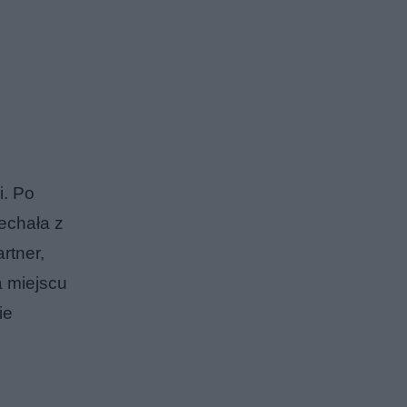
i. Po
jechała z
rtner,
a miejscu
ie