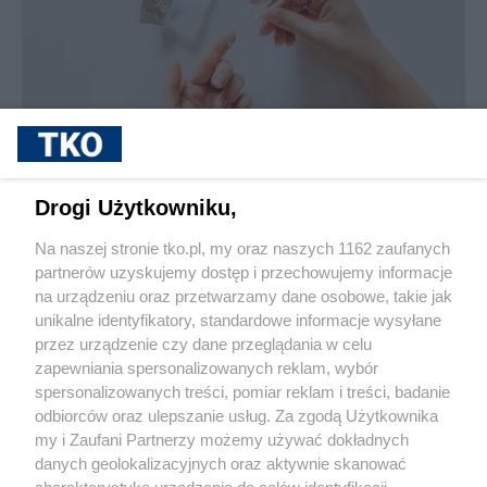
sponsorowane
Jak rozpoznać, że soczewki kontaktowe są
Drogi Użytkowniku,
źle dobrane
Na naszej stronie tko.pl, my oraz naszych 1162 zaufanych
partnerów uzyskujemy dostęp i przechowujemy informacje
Pokaż więcej
na urządzeniu oraz przetwarzamy dane osobowe, takie jak
unikalne identyfikatory, standardowe informacje wysyłane
przez urządzenie czy dane przeglądania w celu
zapewniania spersonalizowanych reklam, wybór
spersonalizowanych treści, pomiar reklam i treści, badanie
odbiorców oraz ulepszanie usług. Za zgodą Użytkownika
my i Zaufani Partnerzy możemy używać dokładnych
danych geolokalizacyjnych oraz aktywnie skanować