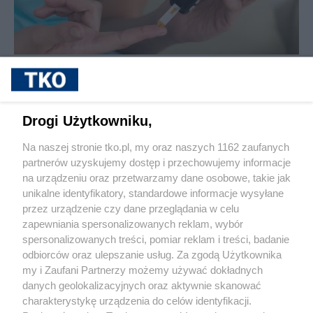
sponsorowane
Cukrzyca – cicha epidemia, która
przyspiesza. Nowe wyzwania, nowe
możliwości leczenia i rosnąca rola
Drogi Użytkowniku,
profilaktyki
Na naszej stronie tko.pl, my oraz naszych 1162 zaufanych
partnerów uzyskujemy dostęp i przechowujemy informacje
Pokaż więcej
na urządzeniu oraz przetwarzamy dane osobowe, takie jak
unikalne identyfikatory, standardowe informacje wysyłane
przez urządzenie czy dane przeglądania w celu
zapewniania spersonalizowanych reklam, wybór
spersonalizowanych treści, pomiar reklam i treści, badanie
odbiorców oraz ulepszanie usług. Za zgodą Użytkownika
my i Zaufani Partnerzy możemy używać dokładnych
danych geolokalizacyjnych oraz aktywnie skanować
charakterystykę urządzenia do celów identyfikacji.
Reklama
Tematy
Archiwum artykułów