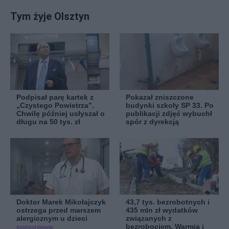
Tym żyje Olsztyn
Podpisał parę kartek z
Pokazał zniszczone
„Czystego Powietrza”.
budynki szkoły SP 33. Po
Chwilę później usłyszał o
publikacji zdjęć wybuchł
długu na 50 tys. zł
spór z dyrekcją
Doktor Marek Mikołajczyk
43,7 tys. bezrobotnych i
ostrzega przed marszem
435 mln zł wydatków
alergicznym u dzieci
związanych z
bezrobociem. Warmia i
sponsorowane