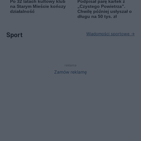
Po 32 latach kultowy klub
Podpisał parę kartek z
na Starym Mieście kończy
„Czystego Powietrza”.
działalność
Chwilę później usłyszał o
długu na 50 tys. zł
Sport
Wiadomości sportowe →
reklama
Zamów reklamę