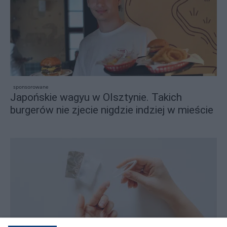
sponsorowane
Japońskie wagyu w Olsztynie. Takich
burgerów nie zjecie nigdzie indziej w mieście