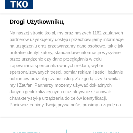
sponsorowane
Jak rozpoznać, że soczewki kontaktowe są
Drogi Użytkowniku,
źle dobrane
Na naszej stronie tko.pl, my oraz naszych 1162 zaufanych
partnerów uzyskujemy dostęp i przechowujemy informacje
Pokaż więcej
na urządzeniu oraz przetwarzamy dane osobowe, takie jak
unikalne identyfikatory, standardowe informacje wysyłane
przez urządzenie czy dane przeglądania w celu
zapewniania spersonalizowanych reklam, wybór
spersonalizowanych treści, pomiar reklam i treści, badanie
odbiorców oraz ulepszanie usług. Za zgodą Użytkownika
my i Zaufani Partnerzy możemy używać dokładnych
danych geolokalizacyjnych oraz aktywnie skanować
charakterystykę urządzenia do celów identyfikacji.
Reklama
Tematy
Archiwum artykułów
Ponieważ cenimy Twoją prywatność, prosimy o zgodę na
korzystanie z tych technologii poprzez kliknięcie
Archiwum wydania
Polityka Prywatności
Regulamin
„Akceptuję”. Zgoda jest dobrowolna i zawsze możesz ją
zmienić/wycofać klikając przycisk ustawień prywatności
O redakcji
Kontakt
znajdujący się w lewym dolnym rogu strony
. Niektóre