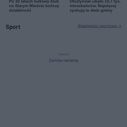
Po 32 latach kultowy klub
Olsztynowi ubyło 10,7 tys.
na Starym Mieście kończy
mieszkańców. Najwięcej
działalność
zyskują te dwie gminy
Sport
Wiadomości sportowe →
reklama
Zamów reklamę