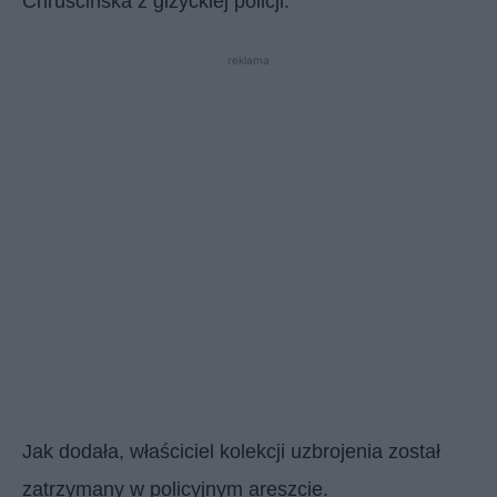
Chruścińska z giżyckiej policji.
reklama
Jak dodała, właściciel kolekcji uzbrojenia został
zatrzymany w policyjnym areszcie.