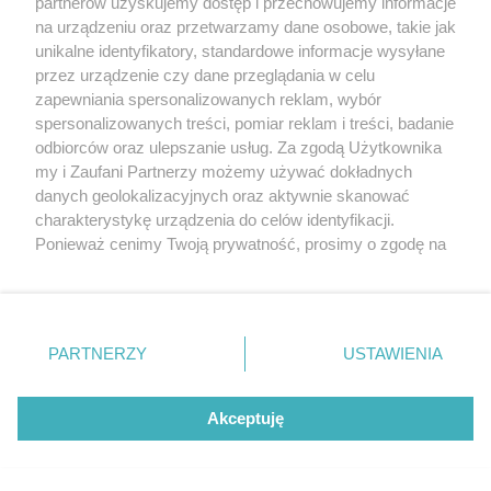
partnerów uzyskujemy dostęp i przechowujemy informacje
na urządzeniu oraz przetwarzamy dane osobowe, takie jak
unikalne identyfikatory, standardowe informacje wysyłane
przez urządzenie czy dane przeglądania w celu
zapewniania spersonalizowanych reklam, wybór
spersonalizowanych treści, pomiar reklam i treści, badanie
odbiorców oraz ulepszanie usług. Za zgodą Użytkownika
my i Zaufani Partnerzy możemy używać dokładnych
danych geolokalizacyjnych oraz aktywnie skanować
charakterystykę urządzenia do celów identyfikacji.
Ponieważ cenimy Twoją prywatność, prosimy o zgodę na
korzystanie z tych technologii poprzez kliknięcie
„Akceptuję”. Zgoda jest dobrowolna i zawsze możesz ją
sponsorowane
zmienić/wycofać klikając przycisk ustawień prywatności
Woda dla pracowników ? jak zapewnić
znajdujący się w lewym dolnym rogu strony
. Niektóre
wygodny dostęp w biurze i zakładzie pracy?
PARTNERZY
USTAWIENIA
rodzaje przetwarzania danych nie wymagają zgody
użytkownika, ale masz prawo sprzeciwić się takiemu
przetwarzaniu. Preferencje będą miały zastosowania tylko
Akceptuję
na tej witrynie.
Zapoznaj się z poniższymi informacjami, abyś mógł