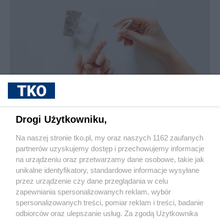
sponsorowane
Jak rozpoznać, że soczewki kontaktowe są
Drogi Użytkowniku,
źle dobrane
Na naszej stronie tko.pl, my oraz naszych 1162 zaufanych
partnerów uzyskujemy dostęp i przechowujemy informacje
Pokaż więcej
na urządzeniu oraz przetwarzamy dane osobowe, takie jak
unikalne identyfikatory, standardowe informacje wysyłane
przez urządzenie czy dane przeglądania w celu
zapewniania spersonalizowanych reklam, wybór
spersonalizowanych treści, pomiar reklam i treści, badanie
odbiorców oraz ulepszanie usług. Za zgodą Użytkownika