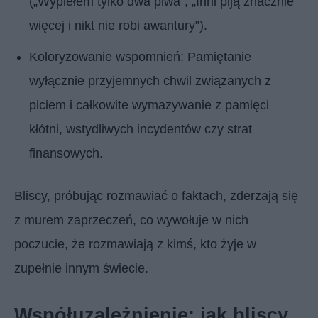
(„Wypiełem tylko dwa piwa”, „Inni piją znacznie
więcej i nikt nie robi awantury”).
Koloryzowanie wspomnień: Pamiętanie
wyłącznie przyjemnych chwil związanych z
piciem i całkowite wymazywanie z pamięci
kłótni, wstydliwych incydentów czy strat
finansowych.
Bliscy, próbując rozmawiać o faktach, zderzają się
z murem zaprzeczeń, co wywołuje w nich
poczucie, że rozmawiają z kimś, kto żyje w
zupełnie innym świecie.
Współuzależnienie: jak bliscy