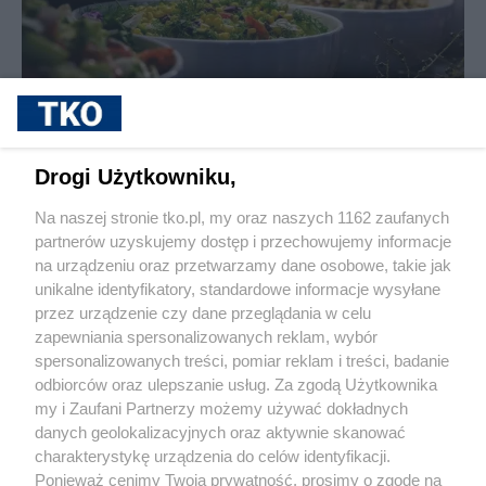
sponsorowane
Dlaczego warto korzystać z cateringu
dietetycznego? To nie tylko oszczędność
Drogi Użytkowniku,
czasu
Na naszej stronie tko.pl, my oraz naszych 1162 zaufanych
partnerów uzyskujemy dostęp i przechowujemy informacje
Pokaż więcej
na urządzeniu oraz przetwarzamy dane osobowe, takie jak
unikalne identyfikatory, standardowe informacje wysyłane
przez urządzenie czy dane przeglądania w celu
zapewniania spersonalizowanych reklam, wybór
spersonalizowanych treści, pomiar reklam i treści, badanie
odbiorców oraz ulepszanie usług. Za zgodą Użytkownika
my i Zaufani Partnerzy możemy używać dokładnych
danych geolokalizacyjnych oraz aktywnie skanować
charakterystykę urządzenia do celów identyfikacji.
Reklama
Tematy
Archiwum artykułów
Ponieważ cenimy Twoją prywatność, prosimy o zgodę na