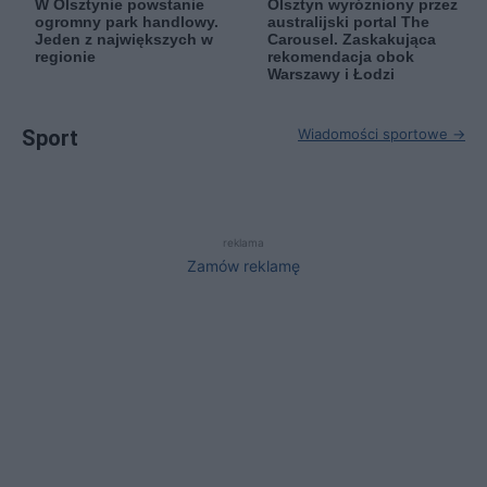
W Olsztynie powstanie
Olsztyn wyróżniony przez
ogromny park handlowy.
australijski portal The
Jeden z największych w
Carousel. Zaskakująca
regionie
rekomendacja obok
Warszawy i Łodzi
Sport
Wiadomości sportowe →
reklama
Zamów reklamę