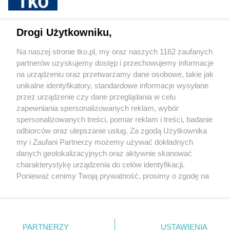
sponsorowane
Jak rozpoznać, że soczewki kontaktowe są
Drogi Użytkowniku,
źle dobrane
Na naszej stronie tko.pl, my oraz naszych 1162 zaufanych
partnerów uzyskujemy dostęp i przechowujemy informacje
Pokaż więcej
na urządzeniu oraz przetwarzamy dane osobowe, takie jak
unikalne identyfikatory, standardowe informacje wysyłane
przez urządzenie czy dane przeglądania w celu
zapewniania spersonalizowanych reklam, wybór
spersonalizowanych treści, pomiar reklam i treści, badanie
odbiorców oraz ulepszanie usług. Za zgodą Użytkownika
my i Zaufani Partnerzy możemy używać dokładnych
danych geolokalizacyjnych oraz aktywnie skanować
charakterystykę urządzenia do celów identyfikacji.
Reklama
Tematy
Archiwum artykułów
Ponieważ cenimy Twoją prywatność, prosimy o zgodę na
korzystanie z tych technologii poprzez kliknięcie
Archiwum wydania
Polityka Prywatności
Regulamin
„Akceptuję”. Zgoda jest dobrowolna i zawsze możesz ją
zmienić/wycofać klikając przycisk ustawień prywatności
O redakcji
Kontakt
znajdujący się w lewym dolnym rogu strony
. Niektóre
PARTNERZY
USTAWIENIA