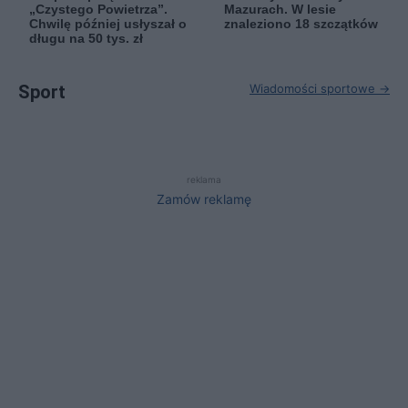
„Czystego Powietrza”.
Mazurach. W lesie
Chwilę później usłyszał o
znaleziono 18 szczątków
długu na 50 tys. zł
Sport
Wiadomości sportowe →
reklama
Zamów reklamę