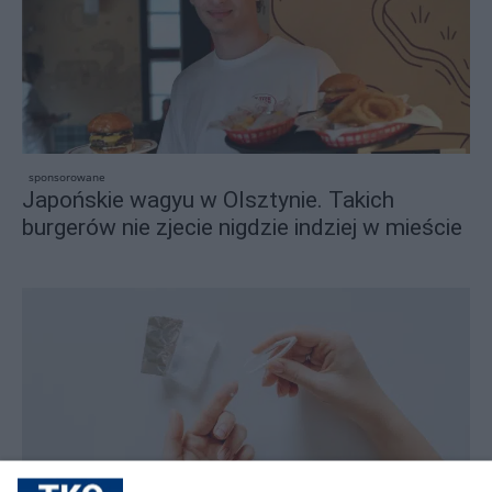
sponsorowane
Japońskie wagyu w Olsztynie. Takich
burgerów nie zjecie nigdzie indziej w mieście