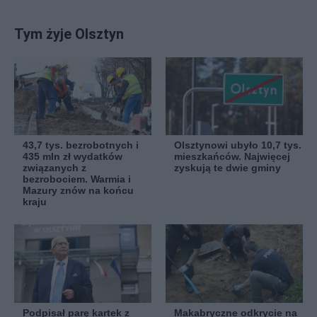
Tym żyje Olsztyn
43,7 tys. bezrobotnych i
Olsztynowi ubyło 10,7 tys.
435 mln zł wydatków
mieszkańców. Najwięcej
związanych z
zyskują te dwie gminy
bezrobociem. Warmia i
Mazury znów na końcu
kraju
Podpisał parę kartek z
Makabryczne odkrycie na