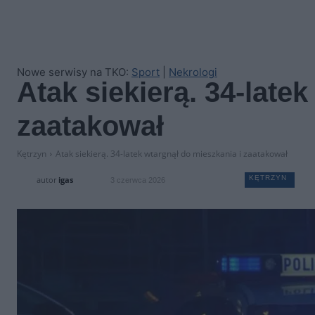
Nowe serwisy na TKO:
Sport
|
Nekrologi
Atak siekierą. 34-late
zaatakował
Kętrzyn
Atak siekierą. 34-latek wtargnął do mieszkania i zaatakował
KĘTRZYN
autor
igas
3 czerwca 2026