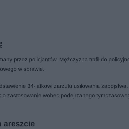
ę
ny przez policjantów. Mężczyzna trafił do policyjnej
dowego w sprawie.
dstawienie 34-latkowi zarzutu usiłowania zabójstwa
iosek o zastosowanie wobec podejrzanego tymczasowe
 areszcie