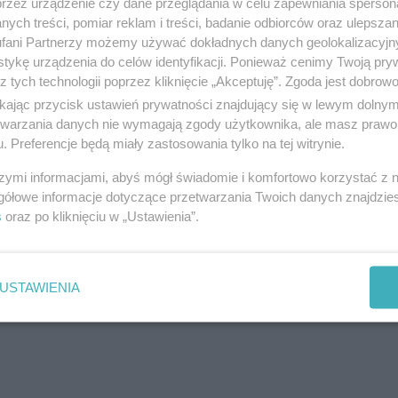
przez urządzenie czy dane przeglądania w celu zapewniania sperson
ych treści, pomiar reklam i treści, badanie odbiorców oraz ulepszan
szkaniec gminy był pod działaniem alkoholu, kiedy
w
fani Partnerzy możemy używać dokładnych danych geolokalizacyjn
czyzna.
tykę urządzenia do celów identyfikacji. Ponieważ cenimy Twoją pry
z tych technologii poprzez kliknięcie „Akceptuję”. Zgoda jest dobro
ikając przycisk ustawień prywatności znajdujący się w lewym dolny
 użyciu siekiery. Jak wynika z przekazanych inform
etwarzania danych nie wymagają zgody użytkownika, ale masz prawo 
zaatakowanego mężczyzny. 47-latek doznał obrażeń 
. Preferencje będą miały zastosowania tylko na tej witrynie.
szymi informacjami, abyś mógł świadomie i komfortowo korzystać z
gółowe informacje dotyczące przetwarzania Twoich danych znajdzi
reklama
s
oraz po kliknięciu w „Ustawienia”.
USTAWIENIA