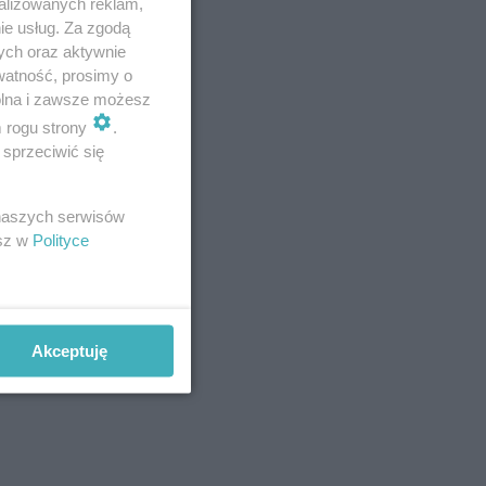
alizowanych reklam,
ie usług. Za zgodą
targnął do
ych oraz aktywnie
watność, prosimy o
wolna i zawsze możesz
m rogu strony
.
acji,
sprzeciwić się
ciała i
 naszych serwisów
esz w
Polityce
Akceptuję