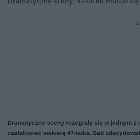
Dramatyczne sceny, 47-latek musiał się 
z
Dramatyczne sceny rozegrały się w jednym z m
zaatakować siekierą 47-latka. Sąd zdecydowa