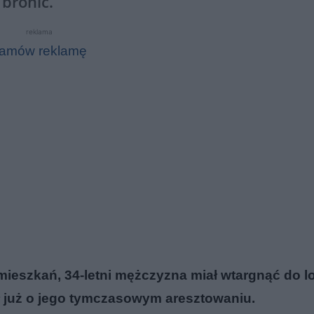
bronić.
reklama
amów reklamę
ieszkań, 34-letni mężczyzna miał wtargnąć do lo
ł już o jego tymczasowym aresztowaniu.