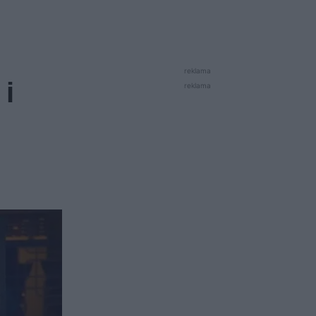
reklama
 i
reklama