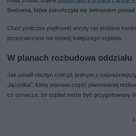
mają zostać objęte
wsparciem Fundacji Cancer F
Bedoesa, która zakończyła się zebraniem ponad 
Choć podczas piątkowej wizyty nie podano konkr
przeznaczone na rozwój tutejszego szpitala.
W planach rozbudowa oddziału
Jak ustalił olsztyn.com.pl, jednym z najważniej
„łącznika”, który stanowi część planowanej rozbud
co oznacza, że szpital może być przygotowany do 
z