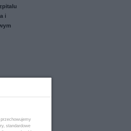
zpitalu
a i
owym
 i przechowujemy
ory, standardowe