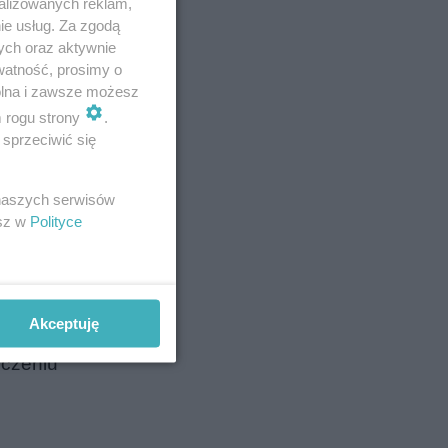
alizowanych reklam,
ie usług. Za zgodą
ych oraz aktywnie
watność, prosimy o
wolna i zawsze możesz
m rogu strony
.
i
sprzeciwić się
iczyli
 naszych serwisów
w Król
esz w
Polityce
iego,
Akceptuję
az
ńczeniu