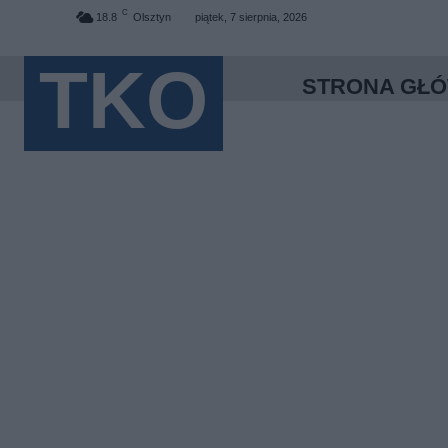
C
18.8
Olsztyn
piątek, 7 sierpnia, 2026
TKO
STRONA GŁ