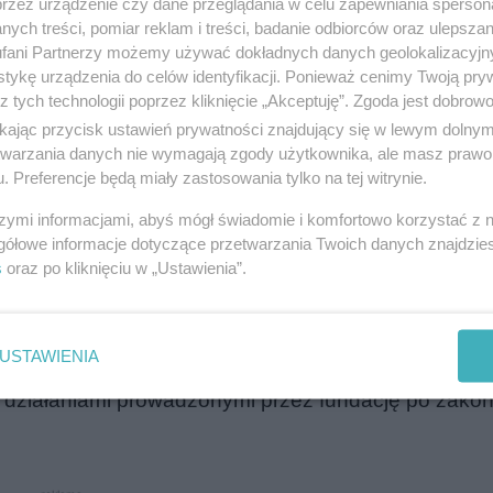
przez urządzenie czy dane przeglądania w celu zapewniania sperson
ych treści, pomiar reklam i treści, badanie odbiorców oraz ulepszan
fani Partnerzy możemy używać dokładnych danych geolokalizacyjn
tykę urządzenia do celów identyfikacji. Ponieważ cenimy Twoją pry
ili dziecięcą onkologię
z tych technologii poprzez kliknięcie „Akceptuję”. Zgoda jest dobro
ikając przycisk ustawień prywatności znajdujący się w lewym dolny
cznego Szpitala Dziecięcego w Olsztynie przyjechal
etwarzania danych nie wymagają zgody użytkownika, ale masz prawo 
. Preferencje będą miały zastosowania tylko na tej witrynie.
ł Żukowski oraz Maciej Kluska. W spotkaniu uczestn
szymi informacjami, abyś mógł świadomie i komfortowo korzystać z
skorz-Ogórek, wojewoda warmińsko-mazurski Radosła
gółowe informacje dotyczące przetwarzania Twoich danych znajdzi
e Marszałkowskim Województwa Warmińsko-Mazursk
s
oraz po kliknięciu w „Ustawienia”.
ukaszewski.
USTAWIENIA
dziecięcej, gdzie spotkali się z małymi pacjentami or
działaniami prowadzonymi przez fundację po zako