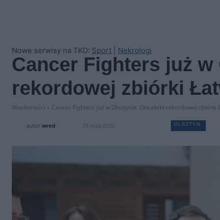
Nowe serwisy na TKO:
Sport
|
Nekrologi
Cancer Fighters już w 
rekordowej zbiórki Ł
Wiadomości
Cancer Fighters już w Olsztynie. Oto efekt rekordowej zbiórk
OLSZTYN
autor
wred
29 maja 2026