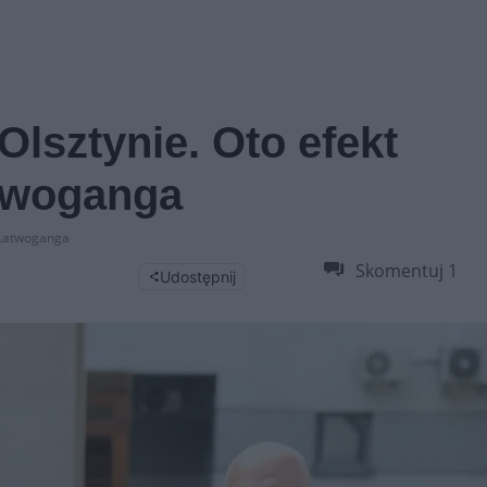
Olsztynie. Oto efekt
atwoganga
i Łatwoganga
Skomentuj
1
Udostępnij