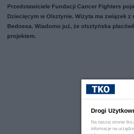
Przedstawiciele Fundacji Cancer Fighters poj
Dziecięcym w Olsztynie. Wizyta ma związek z
Bedoesa. Wiadomo już, że olsztyńska placówka
projektem.
Drogi Użytkow
Na naszej stronie tk
informacje na urządze