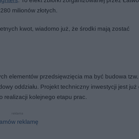
ighters
. To efekt zbiórki zorganizowanej przez Łatw
280 milionów złotych.
etnych kwot, wiadomo już, że środki mają zostać
szych elementów przedsięwzięcia ma być budowa tzw.
owy oddziału. Projekt techniczny inwestycji jest już
realizacji kolejnego etapu prac.
reklama
amów reklamę