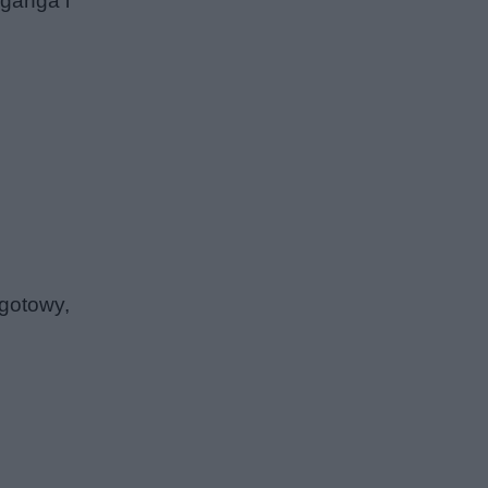
oganga i
 gotowy,