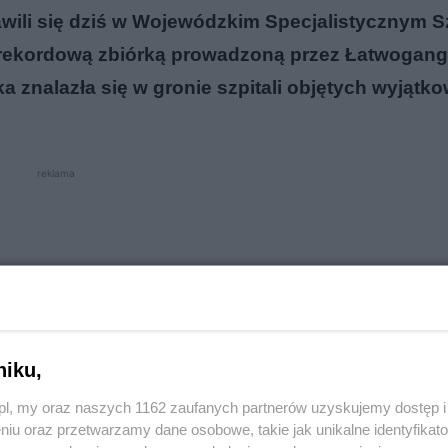
awili się dziś w Wojewódzkim Specjalistycznym S
 rekordową zbiórką prowadzoną przez Łatwogang
 znalazła się w gronie szpitali objętych wyjątk
reklama
niku,
o.pl, my oraz naszych 1162 zaufanych partnerów uzyskujemy dostęp
niu oraz przetwarzamy dane osobowe, takie jak unikalne identyfikat