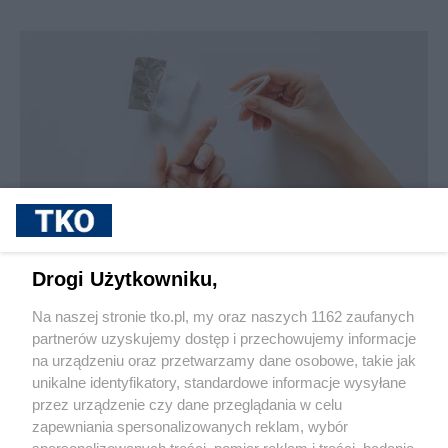
sponsorowane
Jak rozpoznać, że soczewki kontaktowe są
Drogi Użytkowniku,
źle dobrane
Na naszej stronie tko.pl, my oraz naszych 1162 zaufanych
partnerów uzyskujemy dostęp i przechowujemy informacje
Pokaż więcej
na urządzeniu oraz przetwarzamy dane osobowe, takie jak
unikalne identyfikatory, standardowe informacje wysyłane
przez urządzenie czy dane przeglądania w celu
zapewniania spersonalizowanych reklam, wybór